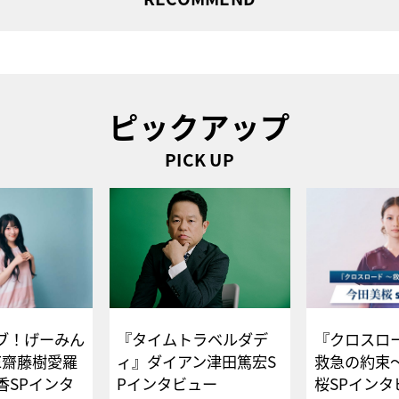
ピックアップ
PICK UP
ブ！げーみん
『タイムトラベルダデ
『クロスロー
E齋藤樹愛羅
ィ』ダイアン津田篤宏S
救急の約束
香SPインタ
Pインタビュー
桜SPイ