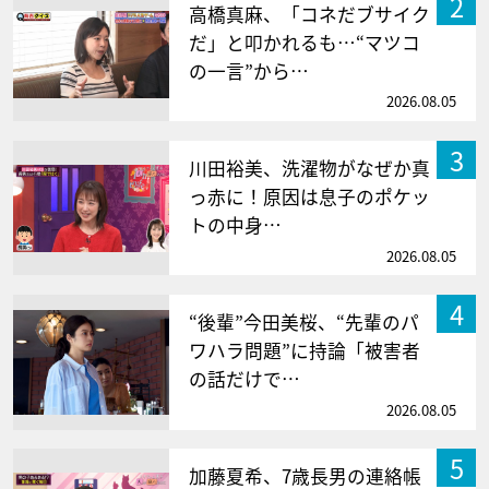
2
高橋真麻、「コネだブサイク
だ」と叩かれるも…“マツコ
の一言”から…
2026.08.05
3
川田裕美、洗濯物がなぜか真
っ赤に！原因は息子のポケッ
トの中身…
2026.08.05
4
“後輩”今田美桜、“先輩のパ
ワハラ問題”に持論「被害者
の話だけで…
2026.08.05
5
加藤夏希、7歳長男の連絡帳