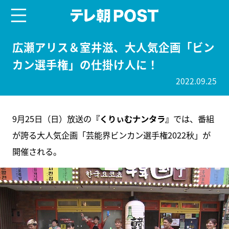
menu
テレ朝POST
広瀬アリス＆室井滋、大人気企画「ビン
カン選手権」の仕掛け人に！
2022.09.25
9月25日（日）放送の
『くりぃむナンタラ』
では、番組
が誇る大人気企画「芸能界ビンカン選手権2022秋」が
開催される。