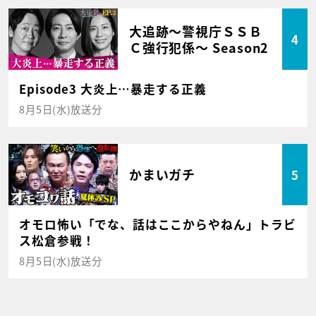
大追跡～警視庁ＳＳＢ
4
Ｃ強行犯係～ Season2
Episode3 大炎上…暴走する正義
8月5日(水)放送分
かまいガチ
5
オモロ怖い「でな、話はここからやねん」トラビ
ス松倉参戦！
8月5日(水)放送分