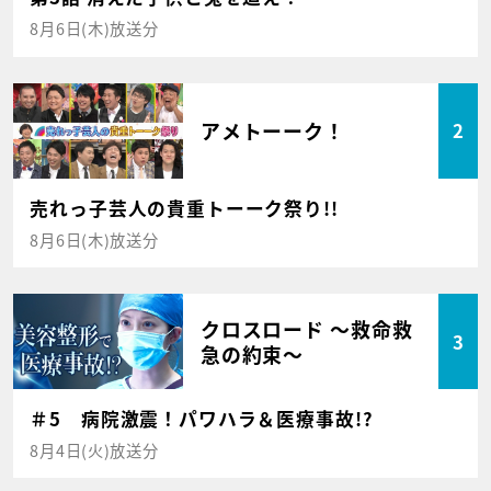
8月6日(木)放送分
アメトーーク！
2
売れっ子芸人の貴重トーーク祭り!!
8月6日(木)放送分
クロスロード ～救命救
3
急の約束～
＃5 病院激震！パワハラ＆医療事故!?
8月4日(火)放送分