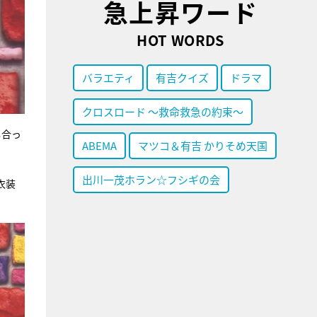
急上昇ワード
HOT WORDS
バラエティ
有吉クイズ
ドラマ
クロスロード ～救命救急の約束～
し合っ
ABEMA
マツコ＆有吉 かりそめ天国
出川一茂ホラン☆フシギの会
衣装