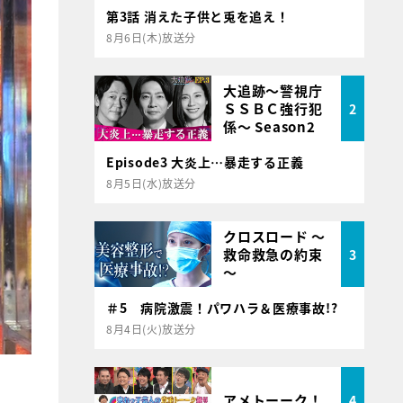
第3話 消えた子供と兎を追え！
8月6日(木)放送分
大追跡～警視庁
ＳＳＢＣ強行犯
2
係～ Season2
Episode3 大炎上…暴走する正義
8月5日(水)放送分
クロスロード ～
救命救急の約束
3
～
＃5 病院激震！パワハラ＆医療事故!?
8月4日(火)放送分
アメトーーク！
4