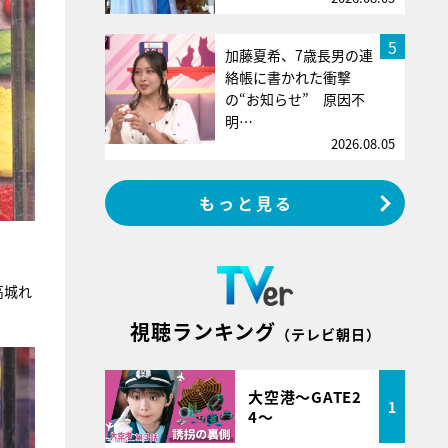
5
加藤夏希、7歳長男の連
絡帳に書かれた衝撃
の“お知らせ” 原因不
明…
2026.08.05
もっと見る
高城れ
視聴ランキング
（テレビ朝日）
大空港～GATE2
1
4～