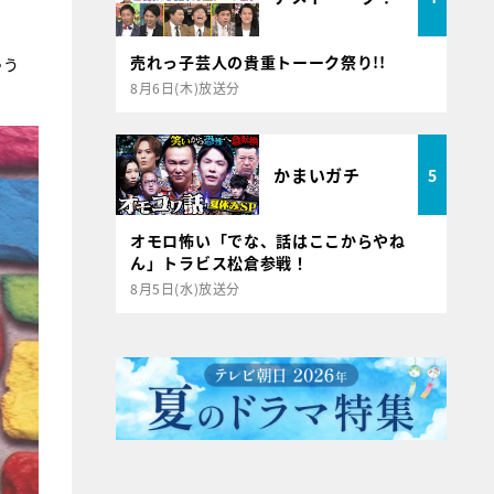
売れっ子芸人の貴重トーーク祭り!!
ゃう
8月6日(木)放送分
かまいガチ
5
オモロ怖い「でな、話はここからやね
ん」トラビス松倉参戦！
8月5日(水)放送分