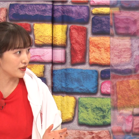
『アイ＝ラブ！げーみん
E齋藤樹愛羅＆佐々木舞
ビュー