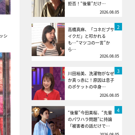
拒否！“後輩”だけ…
2026.08.05
2
高橋真麻、「コネだブサ
ッシ
イクだ」と叩かれる
も…“マツコの一言”か
ら…
2026.08.05
3
川田裕美、洗濯物がなぜ
か真っ赤に！原因は息子
のポケットの中身…
2026.08.05
4
“後輩”今田美桜、“先輩
のパワハラ問題”に持論
「被害者の話だけで…
2026.08.05