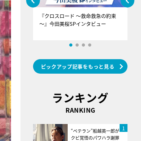
ぐ』＝LOV
『クロスロード ～救命救急の約束
『
香SPインタ
～』今田美桜SPインタビュー
ロ
ン
ピックアップ記事をもっと見る
ランキング
RANKING
1
“ベテラン”船越英一郎が
クビ覚悟のパワハラ謝罪