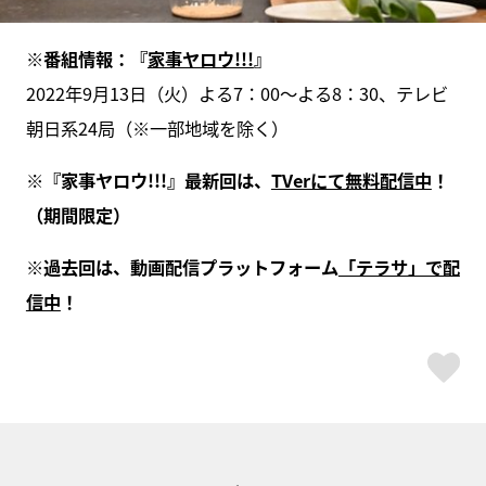
※番組情報：『
家事ヤロウ!!!
』
2022年9月13日（火）よる7：00～よる8：30、テレビ
朝日系24局（※一部地域を除く）
※『家事ヤロウ!!!』最新回は、
TVerにて無料配信中
！
（期間限定）
※過去回は、動画配信プラットフォーム
「テラサ」で配
信中
！
ス