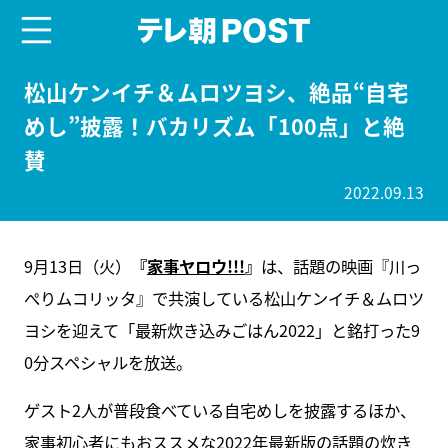
menu
テレ朝POST
松山ケンイチ＆ムロツヨシ、絶品“自宅
めし”披露！バカリズム「100点」と絶
賛
2022.09.13
9月13日（火）
『
家事ヤロウ!!!
』
は、話題の映画『川っ
ぺりムコリッタ』で共演している松山ケンイチ＆ムロツ
ヨシを迎えて「最新炊き込みごはん2022」と銘打った9
0分スペシャルを放送。
ゲスト2人が普段食べている自宅めしを披露するほか、
家事初心者にもおススメな2022年最新版の話題の炊き