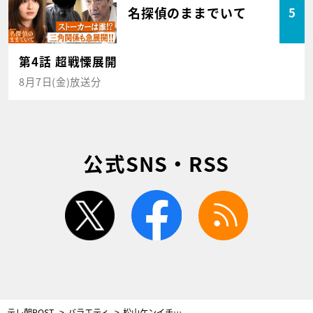
名探偵のままでいて
5
第4話 超戦慄展開
8月7日(金)放送分
公式SNS・RSS
twitter
facebook
rss
テレ朝POST
バラエティ
松山ケンイチ＆ムロツヨシ、絶品“自宅めし”披露！バカリズム「100点」と絶賛