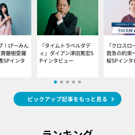
ブ！げーみん
『タイムトラベルダデ
『クロスロー
E齋藤樹愛羅
ィ』ダイアン津田篤宏S
救急の約束
香SPインタ
Pインタビュー
桜SPイ
ピックアップ記事をもっと見る
ランキング