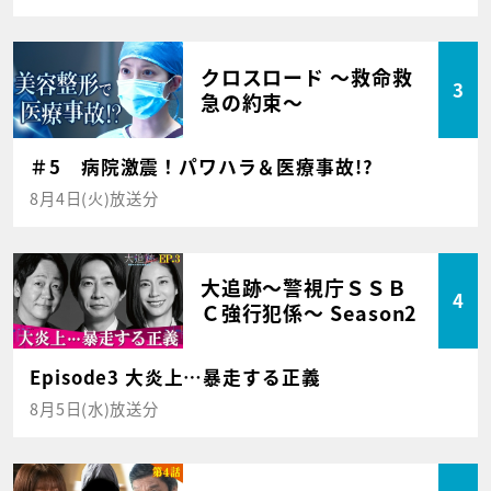
クロスロード ～救命救
3
急の約束～
＃5 病院激震！パワハラ＆医療事故!?
8月4日(火)放送分
大追跡～警視庁ＳＳＢ
4
Ｃ強行犯係～ Season2
Episode3 大炎上…暴走する正義
8月5日(水)放送分