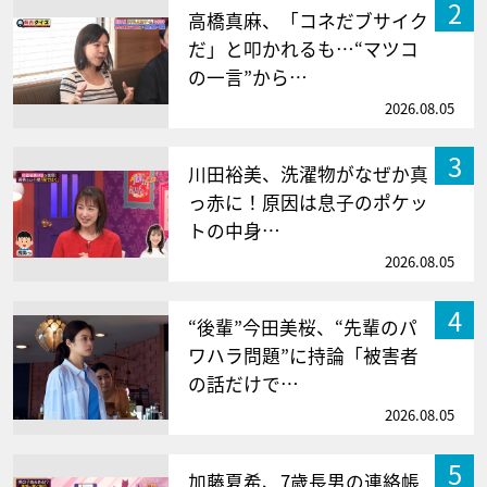
2
高橋真麻、「コネだブサイク
だ」と叩かれるも…“マツコ
の一言”から…
2026.08.05
3
川田裕美、洗濯物がなぜか真
っ赤に！原因は息子のポケッ
トの中身…
2026.08.05
4
“後輩”今田美桜、“先輩のパ
ワハラ問題”に持論「被害者
の話だけで…
2026.08.05
5
加藤夏希、7歳長男の連絡帳