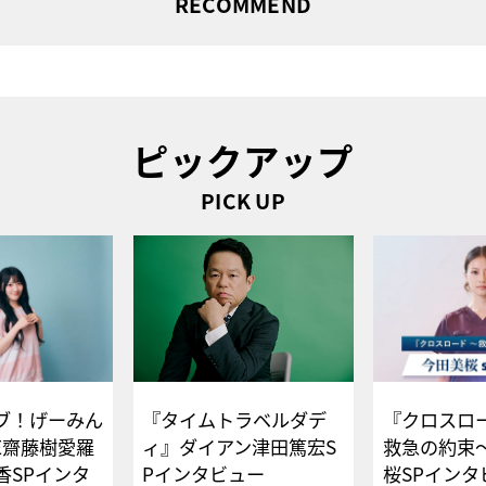
RECOMMEND
ピックアップ
PICK UP
ブ！げーみん
『タイムトラベルダデ
『クロスロー
E齋藤樹愛羅
ィ』ダイアン津田篤宏S
救急の約束
香SPインタ
Pインタビュー
桜SPイ