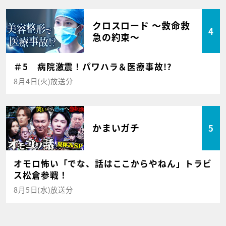
クロスロード ～救命救
4
急の約束～
＃5 病院激震！パワハラ＆医療事故!?
8月4日(火)放送分
かまいガチ
5
オモロ怖い「でな、話はここからやねん」トラビ
ス松倉参戦！
8月5日(水)放送分