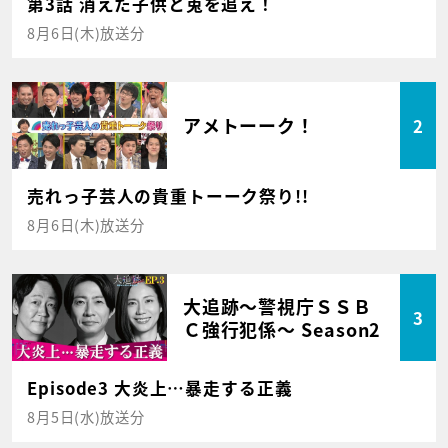
第3話 消えた子供と兎を追え！
8月6日(木)放送分
アメトーーク！
2
売れっ子芸人の貴重トーーク祭り!!
8月6日(木)放送分
大追跡～警視庁ＳＳＢ
3
Ｃ強行犯係～ Season2
Episode3 大炎上…暴走する正義
8月5日(水)放送分