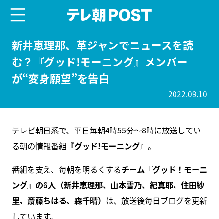
menu
テレ朝POST
新井恵理那、革ジャンでニュースを読
む？『グッド!モーニング』メンバー
が“変身願望”を告白
2022.09.10
テレビ朝日系で、平日毎朝4時55分～8時に放送してい
る朝の情報番組『
グッド!
モーニング
』。
番組を支え、毎朝を明るくする
チーム『グッド！モーニ
ング』の6人（新井恵理那、山本雪乃、紀真耶、住田紗
里、斎藤ちはる、森千晴）
は、放送後毎日ブログを更新
しています。