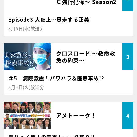
Ｃ強行犯係～ Season2
Episode3 大炎上…暴走する正義
8月5日(水)放送分
クロスロード ～救命救
3
急の約束～
＃5 病院激震！パワハラ＆医療事故!?
8月4日(火)放送分
アメトーーク！
4
売れっ子芸人の貴重トーーク祭り!!