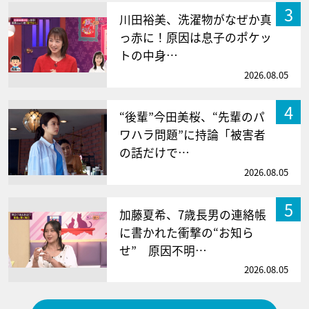
3
川田裕美、洗濯物がなぜか真
っ赤に！原因は息子のポケッ
トの中身…
2026.08.05
4
“後輩”今田美桜、“先輩のパ
ワハラ問題”に持論「被害者
の話だけで…
2026.08.05
5
加藤夏希、7歳長男の連絡帳
に書かれた衝撃の“お知ら
せ” 原因不明…
2026.08.05