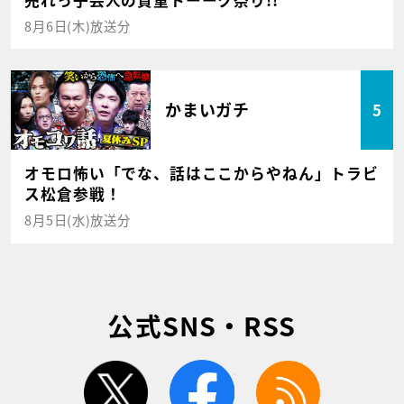
8月6日(木)放送分
かまいガチ
5
オモロ怖い「でな、話はここからやねん」トラビ
ス松倉参戦！
8月5日(水)放送分
公式SNS・RSS
twitter
facebook
rss