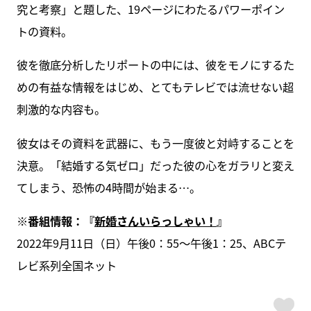
究と考察」と題した、19ページにわたるパワーポイン
トの資料。
彼を徹底分析したリポートの中には、彼をモノにするた
めの有益な情報をはじめ、とてもテレビでは流せない超
刺激的な内容も。
彼女はその資料を武器に、もう一度彼と対峙することを
決意。「結婚する気ゼロ」だった彼の心をガラリと変え
てしまう、恐怖の4時間が始まる…。
※番組情報：『
新婚さんいらっしゃい！
』
2022年9月11日（日）午後0：55～午後1：25、ABCテ
レビ系列全国ネット
ス