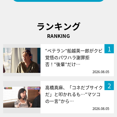
ランキング
RANKING
1
“ベテラン”船越英一郎がクビ
覚悟のパワハラ謝罪拒
否！“後輩”だけ…
2026.08.05
2
高橋真麻、「コネだブサイク
だ」と叩かれるも…“マツコ
の一言”から…
2026.08.05