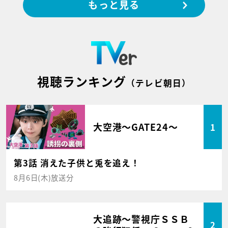
もっと見る
視聴ランキング
（テレビ朝日）
大空港～GATE24～
1
第3話 消えた子供と兎を追え！
8月6日(木)放送分
大追跡～警視庁ＳＳＢ
2