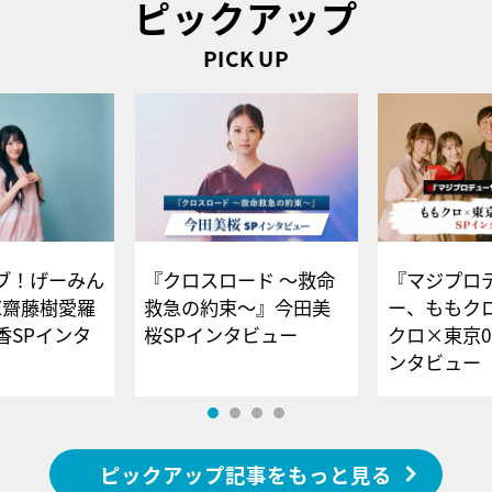
ピックアップ
PICK UP
ブ！げーみん
『クロスロード ～救命
『マジプロ
E齋藤樹愛羅
救急の約束～』今田美
ー、ももク
香SPインタ
桜SPインタビュー
クロ×東京0
ンタビュー
ピックアップ記事をもっと見る