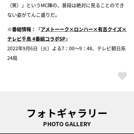
（笑）」というMC陣の、普段は絶対に見ることのでき
ない姿がてんこ盛りだ。
※番組情報：『
アメトーーク×ロンハー×有吉クイズ×
テレビ千鳥 4番組コラボSP
』
2022年9月6日（火）よる7：00～9：48、テレビ朝日系
24局
ス
フォトギャラリー
PHOTO GALLERY