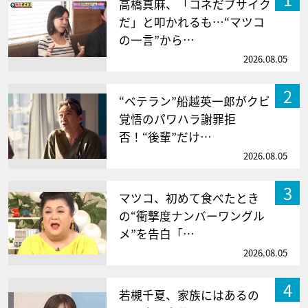
高橋真麻、「コネだブサイク
だ」と叩かれるも…“マツコ
の一言”から…
2026.08.05
2
“ベテラン”船越英一郎がクビ
覚悟のパワハラ謝罪拒
否！“後輩”だけ…
2026.08.05
3
マツコ、初めて食べたとき
の“衝撃度ナンバーワングル
メ”を告白「…
2026.08.05
4
若槻千夏、家族にはあるの