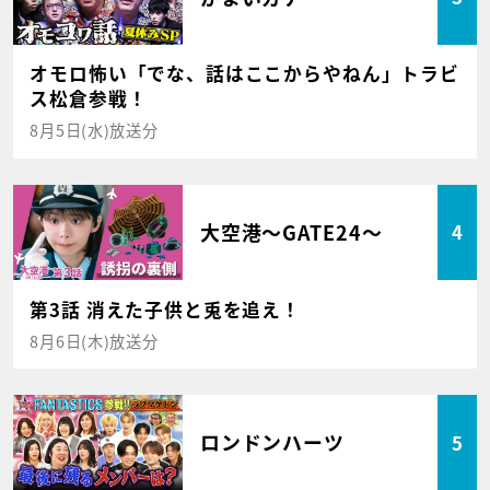
オモロ怖い「でな、話はここからやねん」トラビ
ス松倉参戦！
8月5日(水)放送分
大空港～GATE24～
4
第3話 消えた子供と兎を追え！
8月6日(木)放送分
ロンドンハーツ
5