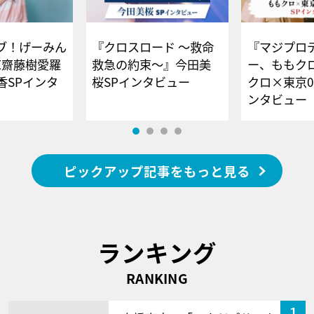
ブ！げーみん
『クロスロード ～救命
『マジプロ
E齋藤樹愛羅
救急の約束～』今田美
ー、ももク
香SPインタ
桜SPインタビュー
クロ×東京0
ンタビュー
ピックアップ記事をもっと見る
ランキング
RANKING
1