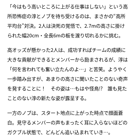
「今はもう高いところに上がる仕事はしない」という高
所恐怖症の淳とノブを待ち受けるのは、まさかの“高所
平均台”対決。2人は決死の覚悟で、2.7mの高さに掛け
られた幅20cm・全長6mの板を渡り切れるかに挑む。
高オッズが懸かった2人は、成功すればチームの成績に
大きな貢献ができるとメンバーから励まされるが、淳は
「何を言われても奮い立たんのよ…」と苦笑。ようやく
一歩踏み出すが、あまりの高さに聞いたことのない奇声
を発することに！ その姿は…もはや怪鳥!? 誰も見た
ことのない淳の新たな姿が露呈する。
一方のノブは、スタート地点に上がった時点で顔面蒼
白。見守るメンバーの声もまったく耳に入らないほどの
ガクブル状態で、どんどん追い込まれていき…。