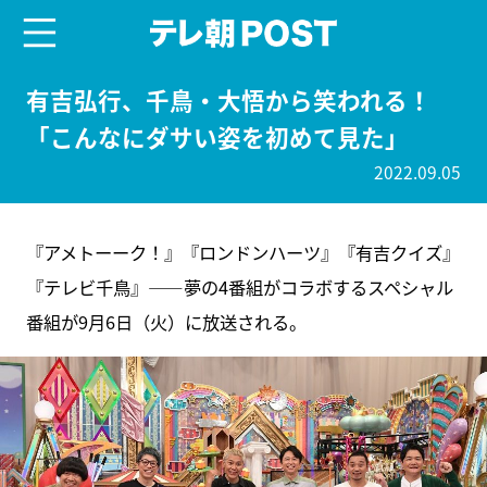
menu
テレ朝POST
有吉弘行、千鳥・大悟から笑われる！
「こんなにダサい姿を初めて見た」
2022.09.05
『アメトーーク！』『ロンドンハーツ』『有吉クイズ』
『テレビ千鳥』――夢の4番組がコラボするスペシャル
番組が9月6日（火）に放送される。