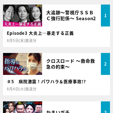
大追跡～警視庁ＳＳＢ
1
Ｃ強行犯係～ Season2
Episode3 大炎上…暴走する正義
8月5日(水)放送分
クロスロード ～救命救
2
急の約束～
＃5 病院激震！パワハラ＆医療事故!?
8月4日(火)放送分
かまいガチ
3