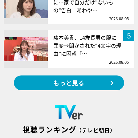
に…家で自分だけ“ないも
の”告白 あわや…
2026.08.05
5
藤本美貴、14歳長男の服に
異変→聞かされた“4文字の理
由”に困惑「…
2026.08.05
もっと見る
視聴ランキング
（テレビ朝日）