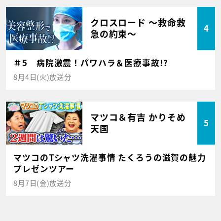
クロスロード ～救命救
4
急の約束～
＃5 病院激震！パワハラ＆医療事故!?
8月4日(火)放送分
マツコ＆有吉 かりそめ
5
天国
マツコのTシャツ洗濯事情 たくろうの滋賀の魅力
プレゼンツアー
8月7日(金)放送分