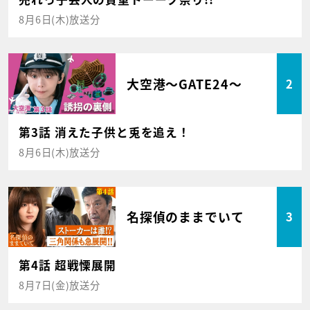
8月6日(木)放送分
大空港～GATE24～
2
第3話 消えた子供と兎を追え！
8月6日(木)放送分
名探偵のままでいて
3
第4話 超戦慄展開
8月7日(金)放送分