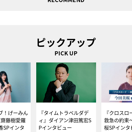
ピックアップ
PICK UP
ブ！げーみん
『タイムトラベルダデ
『クロスロー
E齋藤樹愛羅
ィ』ダイアン津田篤宏S
救急の約束
香SPインタ
Pインタビュー
桜SPイ