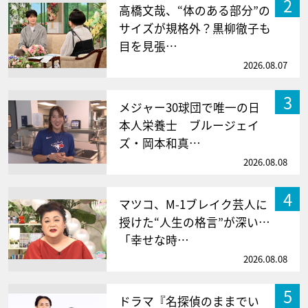
2
高橋文哉、“体のある部分”の
サイズが規格外？黒柳徹子も
目を見張…
2026.08.07
3
メジャー30球団で唯一の日
本人栄養士 ブルージェイ
ズ・岡本和真…
2026.08.08
4
マツコ、M-1ブレイク芸人に
授けた“人生の格言”が深い…
「幸せな時…
2026.08.08
5
ドラマ『名探偵のままでい