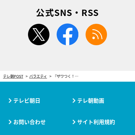
公式SNS・RSS
twitter
facebook
rss
テレ朝POST
バラエティ
『ザワつく！金曜日』富士山スペシャル！山小屋で大号泣したあの“3人娘”がリベンジへ
テレビ朝日
テレ朝動画
お問い合わせ
サイト利用規約