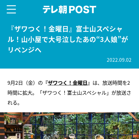
menu
テレ朝POST
『ザワつく！金曜日』富士山スペシャ
ル！山小屋で大号泣したあの“3人娘”が
リベンジへ
2022.09.02
9月2日（金）の
『
ザワつく！金曜日
』
は、放送時間を2
時間に拡大。「ザワつく！富士山スペシャル」が放送さ
れる。