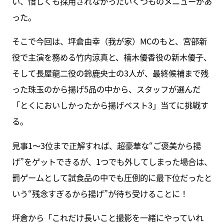
い、惜しくも採用されなかったいくつものメニューがあ
った。
そこで今回は、坪倉由幸（我が家）MCのもと、宮部新
役で主演を務める竹内涼真と、楠木優香役の新木優子、
そして長屋龍二役の鈴鹿央士の3人が、最終候補まで残
った珠玉のから揚げ5品の中から、スタッフが選んだ
「とくにおいしかったから揚げベスト3」当てに挑戦す
る。
見事1～3位まで正解すれば、超豪華な“ご褒美から揚
げ”をゲットできるが、1つでも外してしまった場合は、
罰ゲームとして試食品の中でも圧倒的に最下位だったと
いう“残念すぎるから揚げ”が待ち受けることに！
坪倉から「これだけ長いこと撮影を一緒にやっていれ