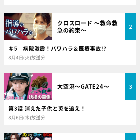
クロスロード ～救命救
2
急の約束～
＃5 病院激震！パワハラ＆医療事故!?
8月4日(火)放送分
大空港～GATE24～
3
第3話 消えた子供と兎を追え！
8月6日(木)放送分