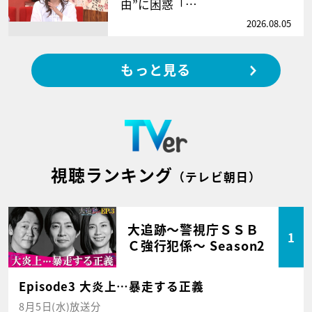
由”に困惑「…
2026.08.05
もっと見る
視聴ランキング
（テレビ朝日）
大追跡～警視庁ＳＳＢ
1
Ｃ強行犯係～ Season2
Episode3 大炎上…暴走する正義
8月5日(水)放送分