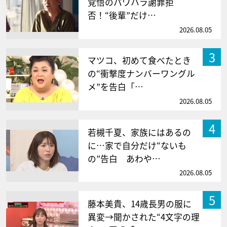
覚悟のパワハラ謝罪拒
否！“後輩”だけ…
2026.08.05
3
マツコ、初めて食べたとき
の“衝撃度ナンバーワングル
メ”を告白「…
2026.08.05
4
若槻千夏、家族にはあるの
に…家で自分だけ“ないも
の”告白 あわや…
2026.08.05
5
藤本美貴、14歳長男の服に
異変→聞かされた“4文字の理