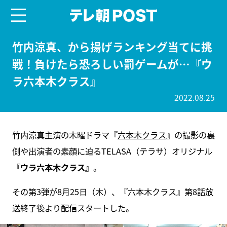
menu
テレ朝POST
竹内涼真、から揚げランキング当てに挑
戦！負けたら恐ろしい罰ゲームが…『ウ
ラ六本木クラス』
2022.08.25
竹内涼真主演の木曜ドラマ『
六本木クラス
』の撮影の裏
側や出演者の素顔に迫るTELASA（テラサ）オリジナル
『ウラ六本木クラス』
。
その第3弾が8月25日（木）、『六本木クラス』第8話放
送終了後より配信スタートした。