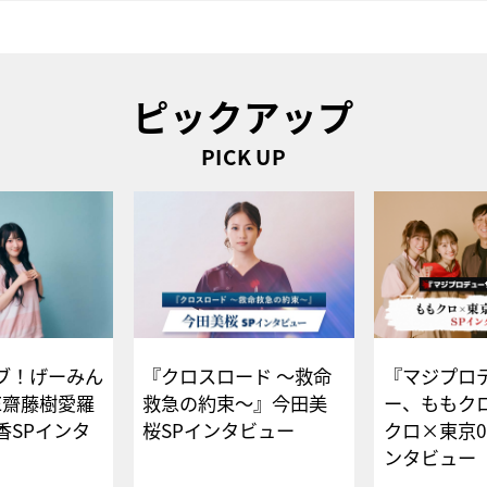
ピックアップ
PICK UP
ブ！げーみん
『クロスロード ～救命
『マジプロ
E齋藤樹愛羅
救急の約束～』今田美
ー、ももク
香SPインタ
桜SPインタビュー
クロ×東京0
ンタビュー