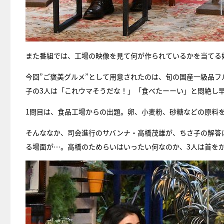
また番組では、工場の映像を見て何が作られているかを当てる
今回”ご褒美グルメ”として用意されたのは、旬の国産一級品フ
子の3人は「これウマそうだな！」「食べたーーい」と悶絶し
1問目は、食品工場からの出題。卵、小麦粉、砂糖などの原料
そんななか、司会進行のサバンナ・高橋茂雄が、ちさ子の解答
る場面が…。高橋のためらいはいったい何なのか、3人は首を