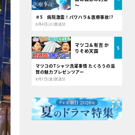
～
＃5 病院激震！パワハラ＆医療事故!?
8月4日(火)放送分
マツコ＆有吉 か
5
りそめ天国
マツコのTシャツ洗濯事情 たくろうの滋
賀の魅力プレゼンツアー
8月7日(金)放送分