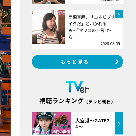
5
高橋真麻、「コネだブサ
イクだ」と叩かれる
も…“マツコの一言”か
ら…
2026.08.05
もっと見る
視聴ランキング
（テレビ朝日）
大空港～GATE2
1
4～