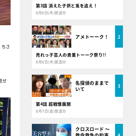
第3話 消えた子供と兎を追え！
8月6日(木)放送分
アメトーーク！
2
、ちさ
売れっ子芸人の貴重トーーク祭り!!
8月6日(木)放送分
見せ
名探偵のままで
3
いて
第4話 超戦慄展開
8月7日(金)放送分
クロスロード ～
救命救急の約束
4