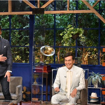
『アイ＝ラブ！げーみん
E齋藤樹愛羅＆佐々木舞
ビュー