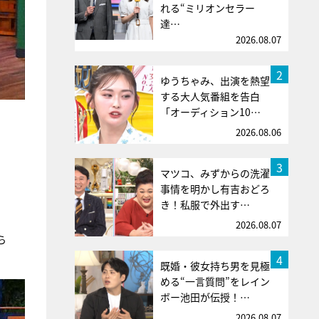
れる“ミリオンセラー
達…
2026.08.07
2
ゆうちゃみ、出演を熱望
する大人気番組を告白
「オーディション10…
2026.08.06
。
3
マツコ、みずからの洗濯
事情を明かし有吉おどろ
き！私服で外出す…
2026.08.07
ら
4
既婚・彼女持ち男を見極
める“一言質問”をレイン
ボー池田が伝授！…
2026.08.07