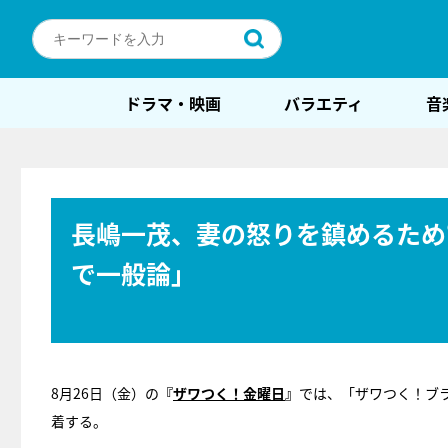
ドラマ・映画
バラエティ
音
長嶋一茂、妻の怒りを鎮めるため
で一般論」
8月26日（金）の
『
ザワつく！金曜日
』
では、「ザワつく！ブ
着する。