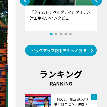
ぐ』＝LOV
『タイムトラベルダディ』ダイアン
『
香SPインタ
津田篤宏SPインタビュー
～
ピックアップ記事をもっと見る
ランキング
RANKING
1
『Mステ』豪華8組が登
場！23年ぶりに披露さ