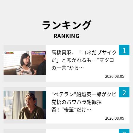
ランキング
RANKING
1
高橋真麻、「コネだブサイク
だ」と叩かれるも…“マツコ
の一言”から…
2026.08.05
2
“ベテラン”船越英一郎がクビ
覚悟のパワハラ謝罪拒
否！“後輩”だけ…
2026.08.05