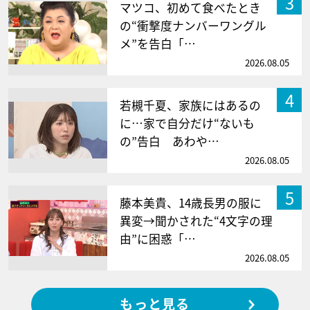
3
マツコ、初めて食べたとき
の“衝撃度ナンバーワングル
メ”を告白「…
2026.08.05
4
若槻千夏、家族にはあるの
に…家で自分だけ“ないも
の”告白 あわや…
2026.08.05
5
藤本美貴、14歳長男の服に
異変→聞かされた“4文字の理
由”に困惑「…
2026.08.05
もっと見る