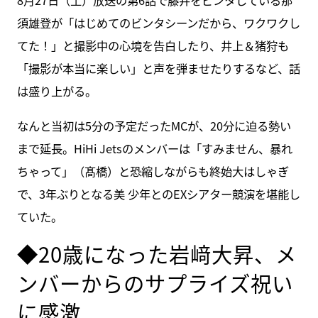
8月27日（土）放送の第6話で藤井をビンタしている那
須雄登が「はじめてのビンタシーンだから、ワクワクし
てた！」と撮影中の心境を告白したり、井上＆猪狩も
「撮影が本当に楽しい」と声を弾ませたりするなど、話
は盛り上がる。
なんと当初は5分の予定だったMCが、20分に迫る勢い
まで延長。HiHi Jetsのメンバーは「すみません、暴れ
ちゃって」（髙橋）と恐縮しながらも終始大はしゃぎ
で、3年ぶりとなる美 少年とのEXシアター競演を堪能し
ていた。
◆20歳になった岩﨑大昇、メ
ンバーからのサプライズ祝い
に感激