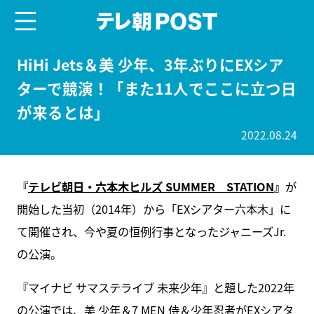
menu
テレ朝POST
HiHi Jets＆美 少年、3年ぶりにEXシア
ターで競演！「また11人でここに立つ日
が来るとは」
2022.08.24
『
テレビ朝日・六本木ヒルズ SUMMER STATION
』
が
開始した当初（2014年）から「EXシアター六本木」に
て開催され、今や夏の恒例行事となったジャニーズJr.
の公演。
『マイナビ サマステライブ 未来少年』と題した2022年
の公演では、美 少年＆7 MEN 侍＆少年忍者がEXシアタ