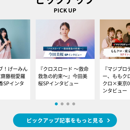
PICK UP
ブ！げーみん
『クロスロード ～救命
『マジプロ
E齋藤樹愛羅
救急の約束～』今田美
ー、ももク
香SPインタ
桜SPインタビュー
クロ×東京0
ンタビュー
ピックアップ記事をもっと見る