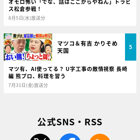
オモロ怖い「でな、話はここからやねん」トラビ
ス松倉参戦！
8月5日(水)放送分
マツコ＆有吉 かりそめ
5
天国
マツ有、AI使ってる？ U字工事の敵情視察 長崎
編 熊プロ、料理を習う
7月31日(金)放送分
公式SNS・RSS
twitter
facebook
rss