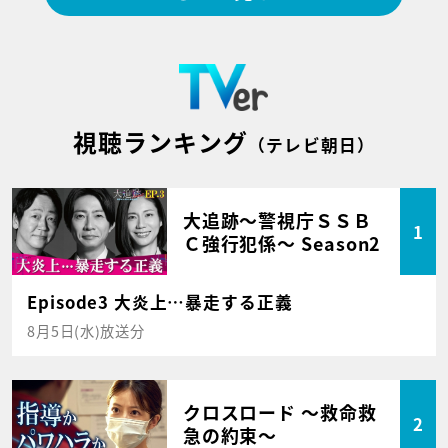
視聴ランキング
（テレビ朝日）
大追跡～警視庁ＳＳＢ
1
Ｃ強行犯係～ Season2
Episode3 大炎上…暴走する正義
8月5日(水)放送分
クロスロード ～救命救
2
急の約束～