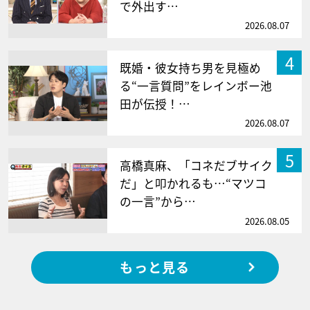
で外出す…
2026.08.07
4
既婚・彼女持ち男を見極め
る“一言質問”をレインボー池
田が伝授！…
2026.08.07
5
高橋真麻、「コネだブサイク
だ」と叩かれるも…“マツコ
の一言”から…
2026.08.05
もっと見る