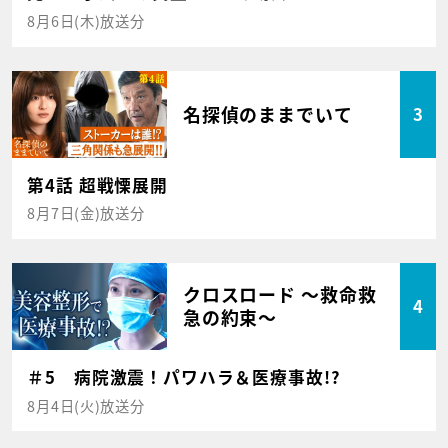
8月6日(木)放送分
名探偵のままでいて
3
第4話 超戦慄展開
8月7日(金)放送分
クロスロード ～救命救
4
急の約束～
＃5 病院激震！パワハラ＆医療事故!?
8月4日(火)放送分