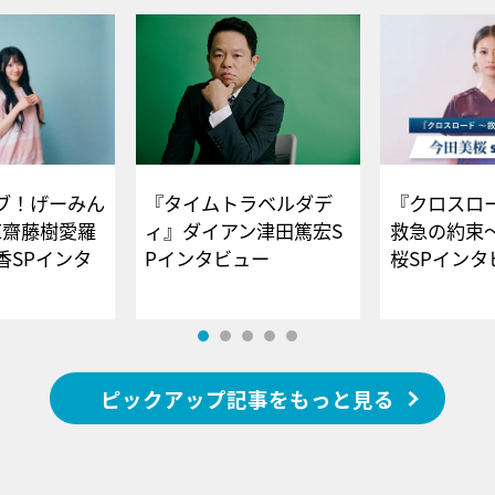
ブ！げーみん
『タイムトラベルダデ
『クロスロー
E齋藤樹愛羅
ィ』ダイアン津田篤宏S
救急の約束
香SPインタ
Pインタビュー
桜SPイ
ピックアップ記事をもっと見る