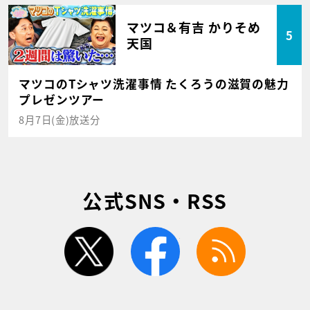
マツコ＆有吉 かりそめ
5
天国
マツコのTシャツ洗濯事情 たくろうの滋賀の魅力
プレゼンツアー
8月7日(金)放送分
公式SNS・RSS
twitter
facebook
rss