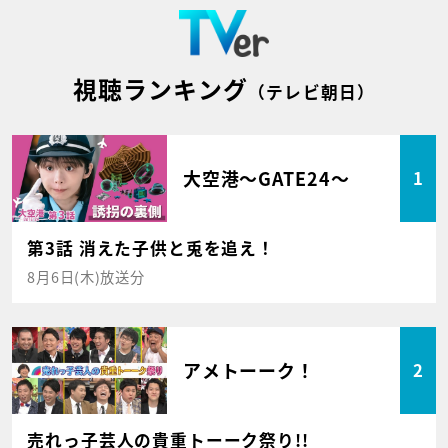
視聴ランキング
（テレビ朝日）
大空港～GATE24～
1
第3話 消えた子供と兎を追え！
8月6日(木)放送分
アメトーーク！
2
売れっ子芸人の貴重トーーク祭り!!