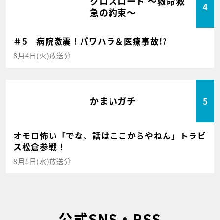
クロスロード ～救命救
4
急の約束～
＃5 病院激震！パワハラ＆医療事故!?
8月4日(火)放送分
かまいガチ
5
オモロ怖い「でな、話はここからやねん」トラビ
ス松倉参戦！
8月5日(水)放送分
公式SNS・RSS