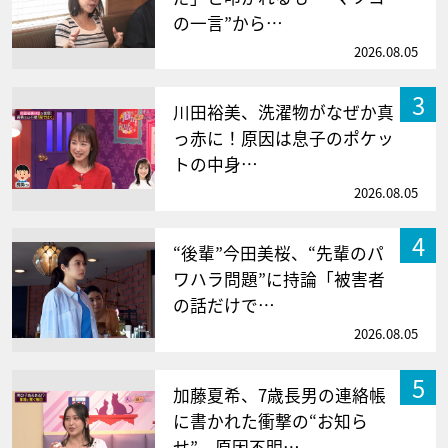
の一言”から…
2026.08.05
3
川田裕美、洗濯物がなぜか真
っ赤に！原因は息子のポケッ
トの中身…
2026.08.05
4
“後輩”今田美桜、“先輩のパ
ワハラ問題”に持論「被害者
の話だけで…
2026.08.05
5
加藤夏希、7歳長男の連絡帳
に書かれた衝撃の“お知ら
せ” 原因不明…