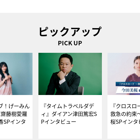
ピックアップ
PICK UP
ブ！げーみん
『タイムトラベルダデ
『クロスロー
E齋藤樹愛羅
ィ』ダイアン津田篤宏S
救急の約束
香SPインタ
Pインタビュー
桜SPイ