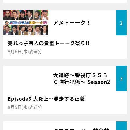
アメトーーク！
2
売れっ子芸人の貴重トーーク祭り!!
8月6日(木)放送分
大追跡～警視庁ＳＳＢ
3
Ｃ強行犯係～ Season2
Episode3 大炎上…暴走する正義
8月5日(水)放送分