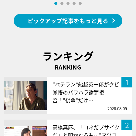
ピックアップ記事をもっと見る
ランキング
RANKING
1
“ベテラン”船越英一郎がクビ
覚悟のパワハラ謝罪拒
否！“後輩”だけ…
2026.08.05
2
高橋真麻、「コネだブサイク
だ」と叩かれるも…“マツコ