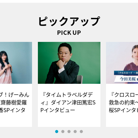
ピックアップ
PICK UP
ブ！げーみん
『タイムトラベルダデ
『クロスロー
E齋藤樹愛羅
ィ』ダイアン津田篤宏S
救急の約束
香SPインタ
Pインタビュー
桜SPイ