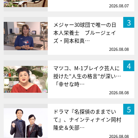
2026.08.07
3
メジャー30球団で唯一の日
本人栄養士 ブルージェイ
ズ・岡本和真…
2026.08.08
4
マツコ、M-1ブレイク芸人に
授けた“人生の格言”が深い…
「幸せな時…
2026.08.08
5
ドラマ『名探偵のままでい
て』、ナインティナイン岡村
隆史＆矢部…
2026.08.08