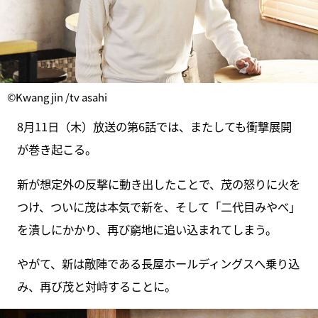
©Kwang jin /tv asahi
8月11日（木）放送の第6話では、またしても衝撃展開
が巻き起こる。
新が想定外の反撃に動き出したことで、茂の怒りに火を
つけ、ついに茂は本気で新を、そして「二代目みやべ」
を潰しにかかり、再び窮地に追い込まれてしまう。
やがて、新は敵陣である長屋ホールディングスへ乗り込
み、再び茂と対峙することに。