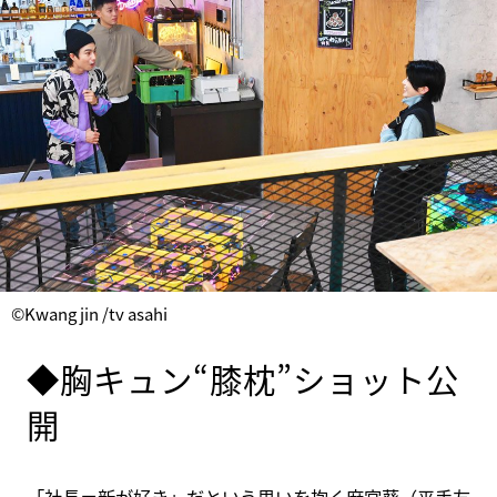
©Kwang jin /tv asahi
◆胸キュン“膝枕”ショット公
開