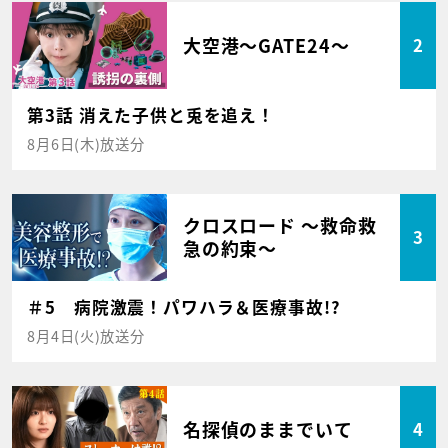
大空港～GATE24～
2
第3話 消えた子供と兎を追え！
8月6日(木)放送分
クロスロード ～救命救
3
急の約束～
＃5 病院激震！パワハラ＆医療事故!?
8月4日(火)放送分
名探偵のままでいて
4