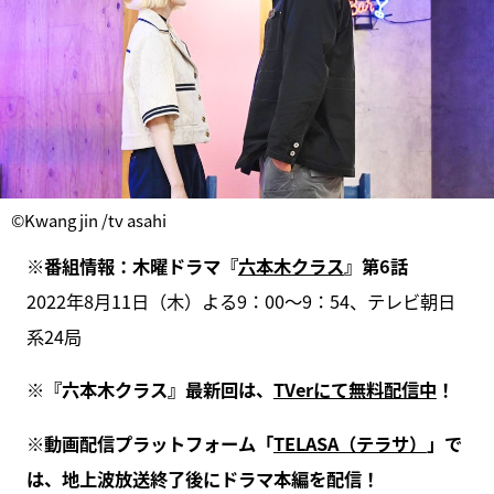
©Kwang jin /tv asahi
※番組情報：木曜ドラマ『
六本木クラス
』第6話
2022年8月11日（木）よる9：00〜9：54、テレビ朝日
系24局
※『六本木クラス』最新回は、
TVerにて無料配信中
！
※動画配信プラットフォーム「
TELASA（テラサ）
」で
は、地上波放送終了後にドラマ本編を配信！