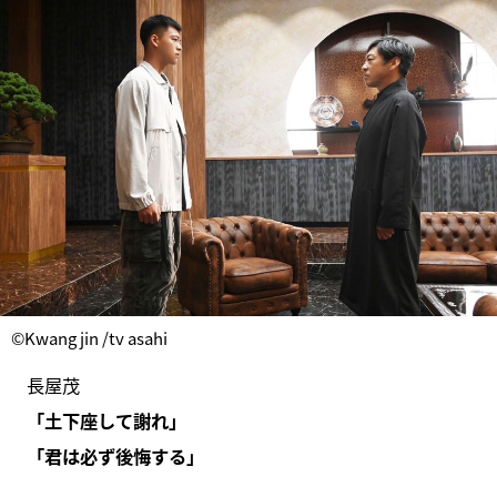
©Kwang jin /tv asahi
長屋茂
「土下座して謝れ」
「君は必ず後悔する」