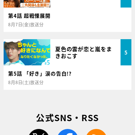
第4話 超戦慄展開
8月7日(金)放送分
夏色の雲が恋と嵐をま
5
きおこす
第5話 「好き」涙の告白!?
8月8日(土)放送分
公式SNS・RSS
twitter
facebook
rss