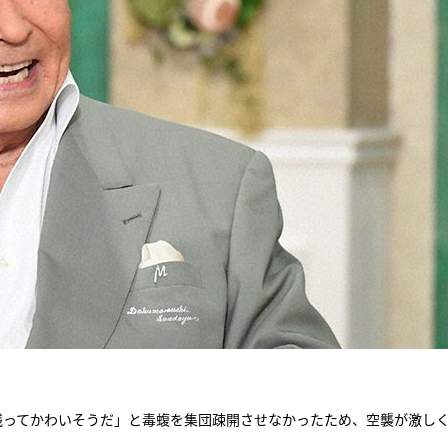
残ってかわいそうだ」と毒蝮を集団疎開させなかったため、空襲が激し