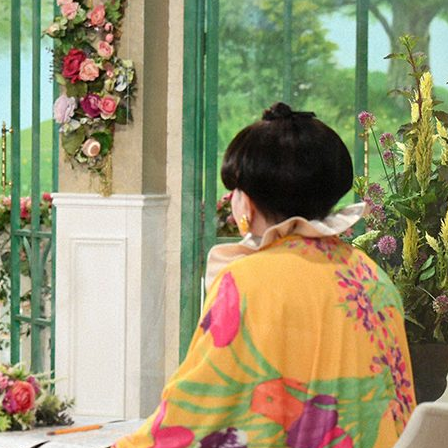
『アイ＝ラブ！げーみん
E齋藤樹愛羅＆佐々木舞
ビュー