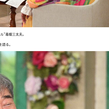
ル”毒蝮三太夫。
を語る。