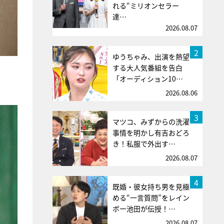
れる“ミリオンセラー
達…
2026.08.07
2
ゆうちゃみ、出演を熱望
する大人気番組を告白
「オーディション10…
2026.08.06
3
マツコ、みずからの洗濯
事情を明かし有吉おどろ
き！私服で外出す…
2026.08.07
4
既婚・彼女持ち男を見極
める“一言質問”をレイン
ボー池田が伝授！…
2026.08.07