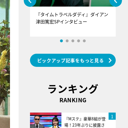
ぐ』＝LOV
『タイムトラベルダディ』ダイアン
『
香SPインタ
津田篤宏SPインタビュー
～
ピックアップ記事をもっと見る
ランキング
RANKING
1
『Mステ』豪華8組が登
場！23年ぶりに披露さ