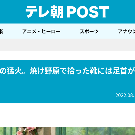
テレ
楽
アニメ・ヒーロー
スポーツ
アナウ
の猛火。焼け野原で拾った靴には足首が
2022.08.