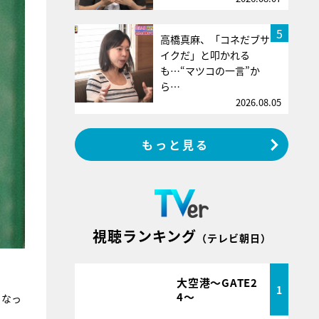
5
高橋真麻、「コネだブサ
イクだ」と叩かれる
も…“マツコの一言”か
ら…
2026.08.05
もっと見る
視聴ランキング
（テレビ朝日）
大空港～GATE2
1
4～
くなっ