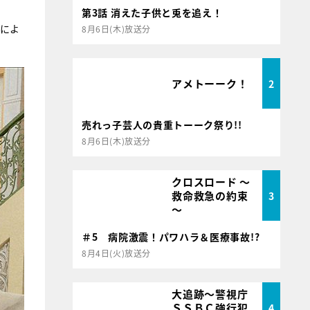
第3話 消えた子供と兎を追え！
のによ
8月6日(木)放送分
アメトーーク！
2
売れっ子芸人の貴重トーーク祭り!!
8月6日(木)放送分
クロスロード ～
救命救急の約束
3
～
＃5 病院激震！パワハラ＆医療事故!?
8月4日(火)放送分
大追跡～警視庁
ＳＳＢＣ強行犯
4