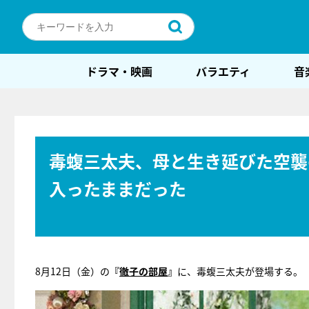
ドラマ・映画
バラエティ
音
毒蝮三太夫、母と生き延びた空襲
入ったままだった
8月12日（金）の
『
徹子の部屋
』
に、毒蝮三太夫が登場する。