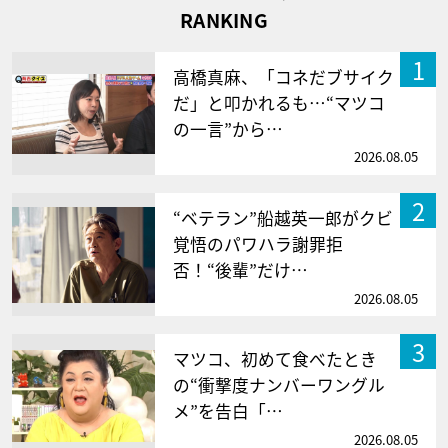
RANKING
1
高橋真麻、「コネだブサイク
だ」と叩かれるも…“マツコ
の一言”から…
2026.08.05
2
“ベテラン”船越英一郎がクビ
覚悟のパワハラ謝罪拒
否！“後輩”だけ…
2026.08.05
3
マツコ、初めて食べたとき
の“衝撃度ナンバーワングル
メ”を告白「…
2026.08.05