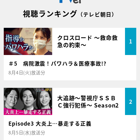
視聴ランキング
（テレビ朝日）
クロスロード ～救命救
1
急の約束～
＃5 病院激震！パワハラ＆医療事故!?
8月4日(火)放送分
大追跡～警視庁ＳＳＢ
2
Ｃ強行犯係～ Season2
Episode3 大炎上…暴走する正義
8月5日(水)放送分