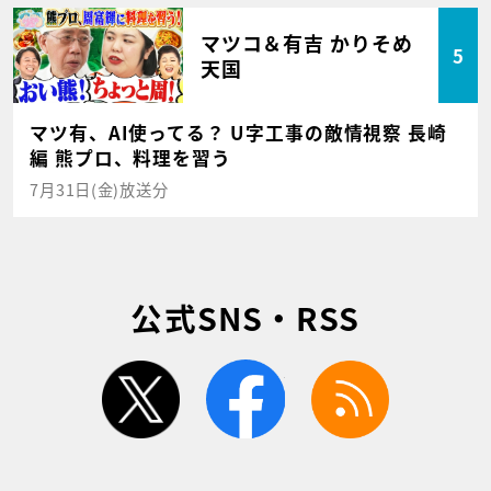
マツコ＆有吉 かりそめ
5
天国
マツ有、AI使ってる？ U字工事の敵情視察 長崎
編 熊プロ、料理を習う
7月31日(金)放送分
公式SNS・RSS
twitter
facebook
rss