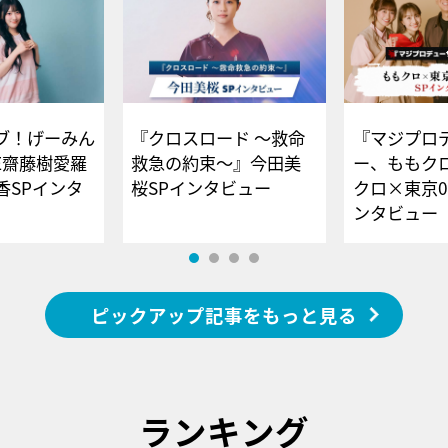
ブ！げーみん
『クロスロード ～救命
『マジプロ
E齋藤樹愛羅
救急の約束～』今田美
ー、ももク
香SPインタ
桜SPインタビュー
クロ×東京0
ンタビュー
ピックアップ記事をもっと見る
ランキング