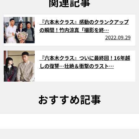
関連記事
サムネイル
『六本木クラス』感動のクランクアップ
の瞬間！竹内涼真「撮影を終…
2022.09.29
サムネイル
『六本木クラス』ついに最終回！16年越
しの復讐…壮絶＆衝撃のラスト…
おすすめ記事