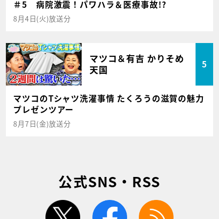
＃5 病院激震！パワハラ＆医療事故!?
8月4日(火)放送分
マツコ＆有吉 かりそめ
5
天国
マツコのTシャツ洗濯事情 たくろうの滋賀の魅力
プレゼンツアー
8月7日(金)放送分
公式SNS・RSS
twitter
facebook
rss