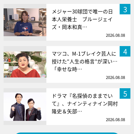
3
メジャー30球団で唯一の日
本人栄養士 ブルージェイ
ズ・岡本和真…
2026.08.08
4
マツコ、M-1ブレイク芸人に
授けた“人生の格言”が深い…
「幸せな時…
2026.08.08
5
ドラマ『名探偵のままでい
て』、ナインティナイン岡村
隆史＆矢部…
2026.08.08