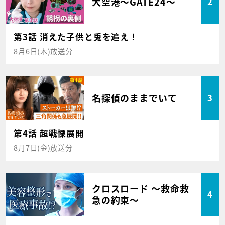
大空港～GATE24～
2
第3話 消えた子供と兎を追え！
8月6日(木)放送分
名探偵のままでいて
3
第4話 超戦慄展開
8月7日(金)放送分
クロスロード ～救命救
4
急の約束～