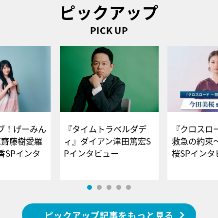
ピックアップ
PICK UP
ブ！げーみん
『タイムトラベルダデ
『クロスロー
E齋藤樹愛羅
ィ』ダイアン津田篤宏S
救急の約束
香SPインタ
Pインタビュー
桜SPイ
ピックアップ記事をもっと見る