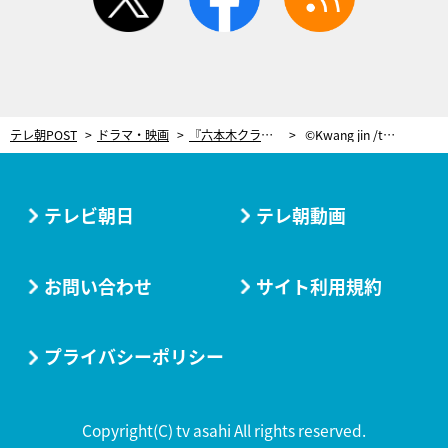
テレ朝POST
ドラマ・映画
『六本木クラス』恋の三角関係がヒートアップ！葵（平手友梨奈）「私、社長が好きなんです」
©Kwang jin /tv asahi
テレビ朝日
テレ朝動画
お問い合わせ
サイト利用規約
プライバシーポリシー
Copyright(C) tv asahi All rights reserved.