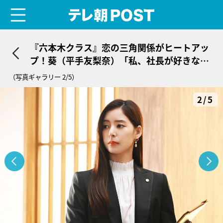
menu
テレ朝POST
『六本木クラス』恋の三角関係がヒートアッ
プ！葵（平手友梨奈）「私、社長が好きなん
です」
（写真ギャラリー 2/5）
2/5