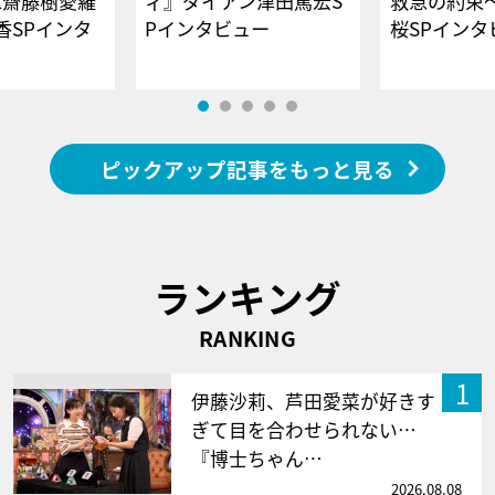
E齋藤樹愛羅
ィ』ダイアン津田篤宏S
救急の約束
香SPインタ
Pインタビュー
桜SPイ
ピックアップ記事をもっと見る
ランキング
RANKING
1
伊藤沙莉、芦田愛菜が好きす
ぎて目を合わせられない…
『博士ちゃん…
2026.08.08