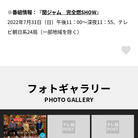
※番組情報：『
関ジャム 完全燃SHOW
』
2022年7月31日（日）午後11：00～深夜11：55、テレ
ビ朝日系24局（一部地域を除く）
ス
フォトギャラリー
PHOTO GALLERY