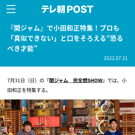
menu
テレ朝POST
『関ジャム』で小田和正特集！プロも
「真似できない」と口をそろえる“恐る
べき才能”
2022.07.31
7月31日（日）の
『
関ジャム 完全燃SHOW
』
では、小
田和正を特集する。