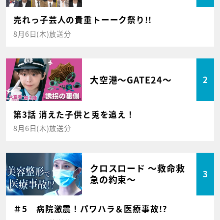
売れっ子芸人の貴重トーーク祭り!!
8月6日(木)放送分
大空港～GATE24～
2
第3話 消えた子供と兎を追え！
8月6日(木)放送分
クロスロード ～救命救
3
急の約束～
＃5 病院激震！パワハラ＆医療事故!?