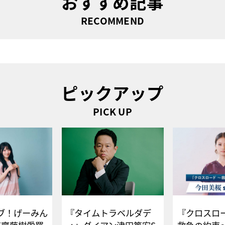
おすすめ記事
RECOMMEND
ピックアップ
PICK UP
ブ！げーみん
『タイムトラベルダデ
『クロスロー