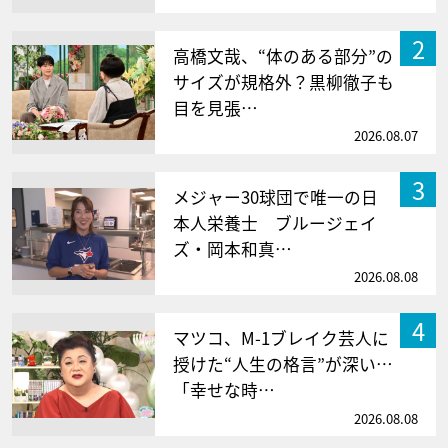
2
高橋文哉、“体のある部分”の
サイズが規格外？黒柳徹子も
目を見張…
2026.08.07
3
メジャー30球団で唯一の日
本人栄養士 ブルージェイ
ズ・岡本和真…
2026.08.08
4
マツコ、M-1ブレイク芸人に
授けた“人生の格言”が深い…
「幸せな時…
2026.08.08