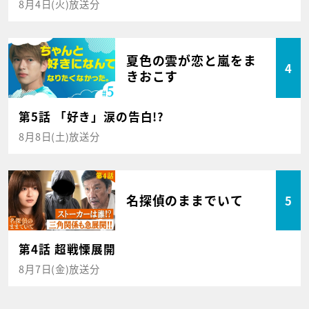
8月4日(火)放送分
夏色の雲が恋と嵐をま
4
きおこす
第5話 「好き」涙の告白!?
8月8日(土)放送分
名探偵のままでいて
5
第4話 超戦慄展開
8月7日(金)放送分