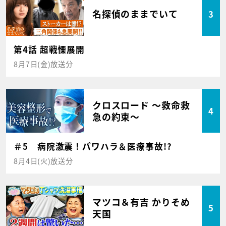
名探偵のままでいて
3
第4話 超戦慄展開
8月7日(金)放送分
クロスロード ～救命救
4
急の約束～
＃5 病院激震！パワハラ＆医療事故!?
8月4日(火)放送分
マツコ＆有吉 かりそめ
5
天国