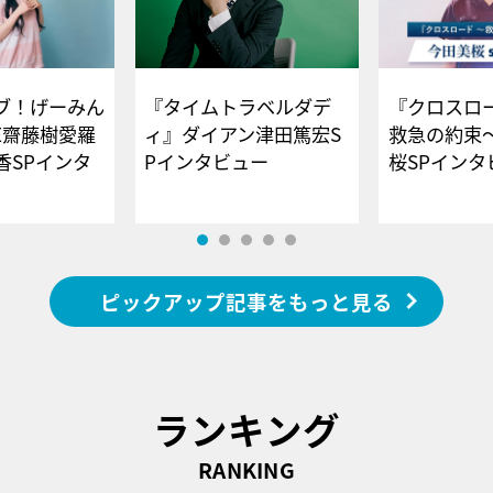
ブ！げーみん
『タイムトラベルダデ
『クロスロー
E齋藤樹愛羅
ィ』ダイアン津田篤宏S
救急の約束
香SPインタ
Pインタビュー
桜SPイ
ピックアップ記事をもっと見る
ランキング
RANKING