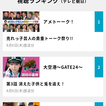
視聴ランキング
（テレビ朝日）
アメトーーク！
1
売れっ子芸人の貴重トーーク祭り!!
8月6日(木)放送分
大空港～GATE24～
2
第3話 消えた子供と兎を追え！
8月6日(木)放送分