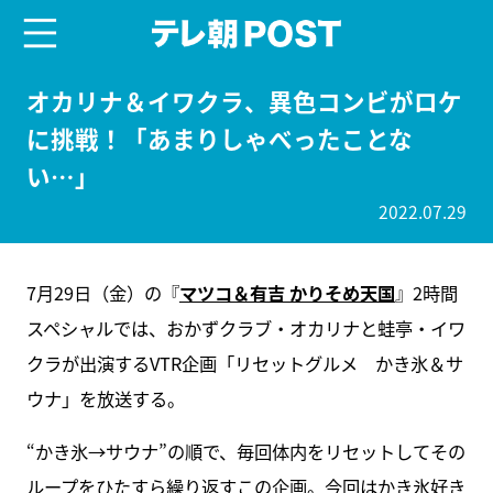
menu
テレ朝POST
オカリナ＆イワクラ、異色コンビがロケ
に挑戦！「あまりしゃべったことな
い…」
2022.07.29
7月29日（金）の『
マツコ＆有吉 かりそめ天国
』2時間
スペシャルでは、おかずクラブ・オカリナと蛙亭・イワ
クラが出演するVTR企画「リセットグルメ かき氷＆サ
ウナ」を放送する。
“かき氷→サウナ”の順で、毎回体内をリセットしてその
ループをひたすら繰り返すこの企画。今回はかき氷好き