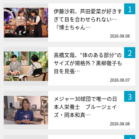
1
伊藤沙莉、芦田愛菜が好きす
ぎて目を合わせられない…
『博士ちゃん…
2026.08.08
2
高橋文哉、“体のある部分”の
サイズが規格外？黒柳徹子も
目を見張…
2026.08.07
3
メジャー30球団で唯一の日
本人栄養士 ブルージェイ
ズ・岡本和真…
2026.08.08