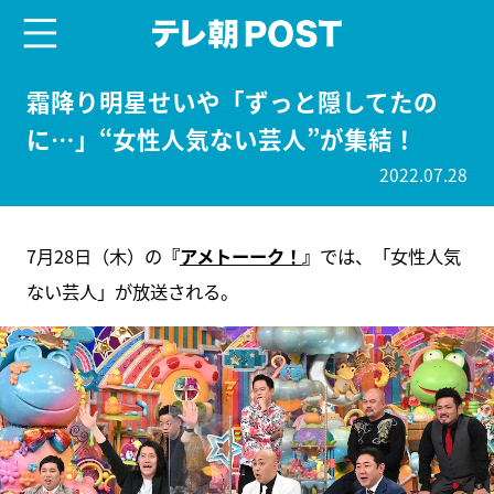
menu
テレ朝POST
霜降り明星せいや「ずっと隠してたの
に…」“女性人気ない芸人”が集結！
2022.07.28
7月28日（木）の
『
アメトーーク！
』
では、「女性人気
ない芸人」が放送される。