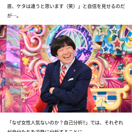
直、ケタは違うと思います（笑）」と自信を見せるのだ
が…。
「なぜ女性人気ないのか？自己分析!!」では、それぞれ
が自分たちを冷静に分析することに。