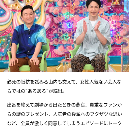
必死の抵抗を試みる山内も交えて、女性人気ない芸人な
らではの“あるある”が続出。
出番を終えて劇場から出たときの悲哀、貴重なファンか
らの謎のプレゼント、人気者の後輩へのフクザツな思い
など、全員が激しく同意してしまうエピソードにトーク