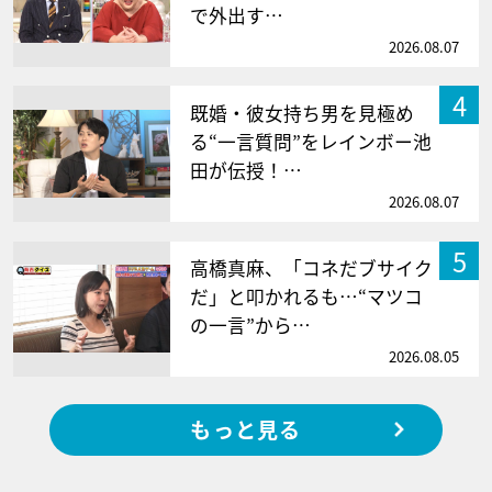
で外出す…
2026.08.07
4
既婚・彼女持ち男を見極め
る“一言質問”をレインボー池
田が伝授！…
2026.08.07
5
高橋真麻、「コネだブサイク
だ」と叩かれるも…“マツコ
の一言”から…
2026.08.05
もっと見る