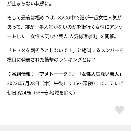
が止まらない状態に。
そして最後は極めつけ。8人の中で誰が一番女性人気が
あって、誰が一番人気がないのかを街行く女性にアンケ
ートした「女性人気ない芸人 人気総選挙!!」を開催。
「トドメを刺そうとしないで！」と絶叫するメンバーを
横目に発表された衝撃のランキングとは？
※番組情報：『
アメトーーク！
』「女性人気ない芸人」
2022年7月28日（木）午後11：15～深夜0：15、テレビ
朝日系24局（※一部地域を除く）
ス