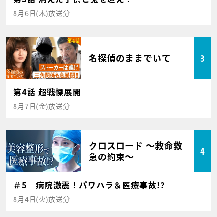
8月6日(木)放送分
名探偵のままでいて
3
第4話 超戦慄展開
8月7日(金)放送分
クロスロード ～救命救
4
急の約束～
＃5 病院激震！パワハラ＆医療事故!?
8月4日(火)放送分