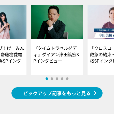
ブ！げーみん
『タイムトラベルダデ
『クロスロー
E齋藤樹愛羅
ィ』ダイアン津田篤宏S
救急の約束
香SPインタ
Pインタビュー
桜SPイ
ピックアップ記事をもっと見る