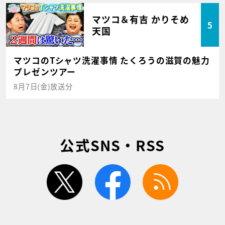
マツコ＆有吉 かりそめ
5
天国
マツコのTシャツ洗濯事情 たくろうの滋賀の魅力
プレゼンツアー
8月7日(金)放送分
公式SNS・RSS
twitter
facebook
rss