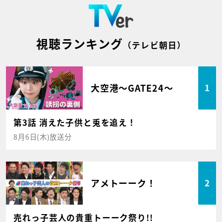
視聴ランキング
（テレビ朝日）
大空港～GATE24～
1
第3話 消えた子供と兎を追え！
8月6日(木)放送分
アメトーーク！
2
売れっ子芸人の貴重トーーク祭り!!