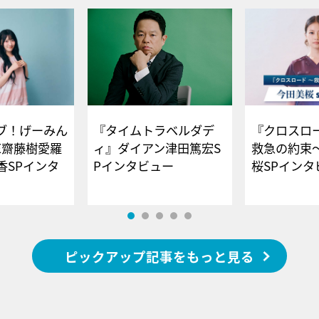
ブ！げーみん
『タイムトラベルダデ
『クロスロー
E齋藤樹愛羅
ィ』ダイアン津田篤宏S
救急の約束
香SPインタ
Pインタビュー
桜SPイ
ピックアップ記事をもっと見る