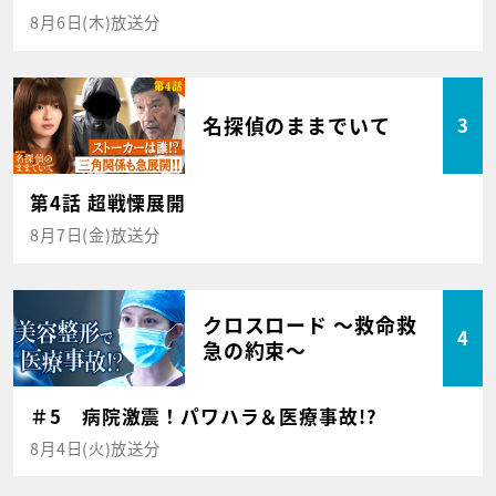
8月6日(木)放送分
名探偵のままでいて
3
第4話 超戦慄展開
8月7日(金)放送分
クロスロード ～救命救
4
急の約束～
＃5 病院激震！パワハラ＆医療事故!?
8月4日(火)放送分