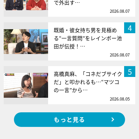
で外出す…
2026.08.07
4
既婚・彼女持ち男を見極め
る“一言質問”をレインボー池
田が伝授！…
2026.08.07
5
高橋真麻、「コネだブサイク
だ」と叩かれるも…“マツコ
の一言”から…
2026.08.05
もっと見る