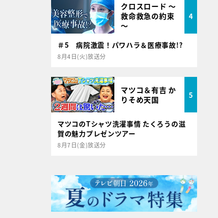
クロスロード ～
救命救急の約束
4
～
＃5 病院激震！パワハラ＆医療事故!?
8月4日(火)放送分
マツコ＆有吉 か
5
りそめ天国
マツコのTシャツ洗濯事情 たくろうの滋
賀の魅力プレゼンツアー
8月7日(金)放送分