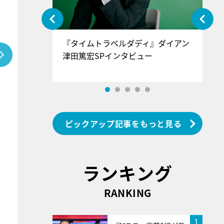
ぐ』＝LOV
『タイムトラベルダディ』ダイアン
『
香SPインタ
津田篤宏SPインタビュー
～
ピックアップ記事をもっと見る
ランキング
RANKING
1