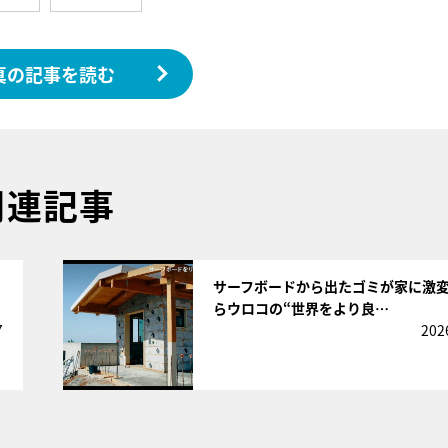
真の記事を読む
関連記事
サムネイル
サーフボードから出たゴミが家に激
らウロコの“世界をより良…
7
202