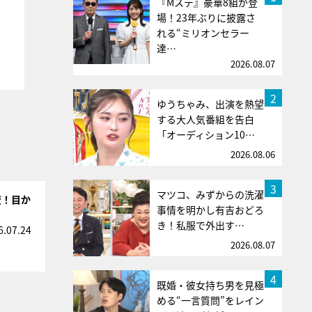
『Mステ』豪華8組が登
場！23年ぶりに披露さ
れる“ミリオンセラー
達…
2026.08.07
2
ゆうちゃみ、出演を熱望
する大人気番組を告白
「オーディション10…
2026.08.06
3
マツコ、みずからの洗濯
変！目か
事情を明かし有吉おどろ
き！私服で外出す…
6.07.24
2026.08.07
4
既婚・彼女持ち男を見極
める“一言質問”をレイン