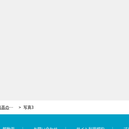
英国のゴルフの聖地で、“海”を楽しむ最高の時間「スポーツを愛する姿を見られるのは素晴らしい」
写真3
レ朝動画
お問い合わせ
サイト利用規約
プ