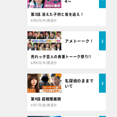
4～
第3話 消えた子供と兎を追え！
8月6日(木)放送分
アメトーーク！
2
売れっ子芸人の貴重トーーク祭り!!
8月6日(木)放送分
名探偵のままで
3
いて
第4話 超戦慄展開
8月7日(金)放送分