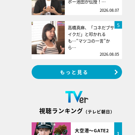
ボー池田が伝授！…
2026.08.07
5
高橋真麻、「コネだブサ
イクだ」と叩かれる
も…“マツコの一言”か
ら…
2026.08.05
もっと見る
視聴ランキング
（テレビ朝日）
大空港～GATE2
1