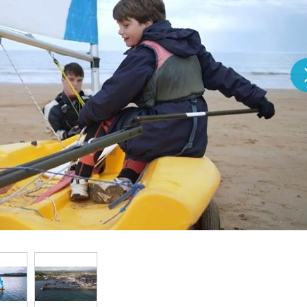
『アイ＝ラブ！げーみん
E齋藤樹愛羅＆佐々木舞
ビュー