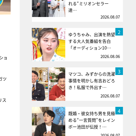
れる“ミリオンセラー
達…
2026.08.07
2
ゆうちゃみ、出演を熱望
する大人気番組を告白
「オーディション10…
2026.08.06
ショ
3
マツコ、みずからの洗濯
ガツ
事情を明かし有吉おどろ
き！私服で外出す…
2026.08.07
リス
4
既婚・彼女持ち男を見極
める“一言質問”をレイン
ボー池田が伝授！…
2026.08.07