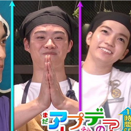
『アイ＝ラブ！げーみん
E齋藤樹愛羅＆佐々木舞
ビュー