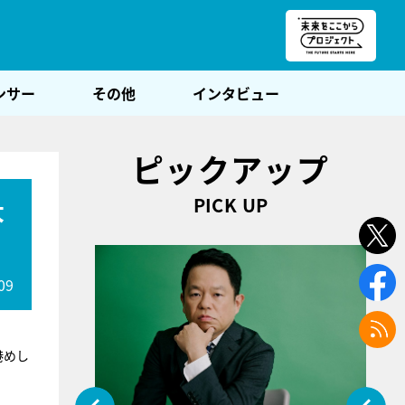
朝POST
ンサー
その他
インタビュー
ピックアップ
PICK UP
大
09
港めし