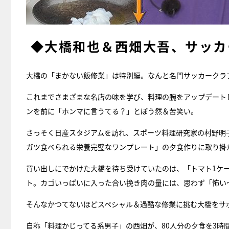
◆大橋和也＆西畑大吾、サッカ
大橋の「まかない飯修業」は特別編。なんと名門サッカークラブ
これまでさまざまな名店の味を学び、料理の腕をアップデート
ンを前に「ホンマに言うてる？」とぼう然＆苦笑い。
さっそく日産スタジアムを訪れ、スポーツ料理研究家の村野明
ガツ食べられる栄養完璧なワンプレート」の夕食作りに取り掛
買い出しにでかけた大橋を待ち受けていたのは、「トマト1ケー
ト。カゴいっぱいに入った合い挽き肉の量には、思わず「怖い
そんなかつてないほどスペシャル＆過酷な修業に挑む大橋をサ
自称「料理かじってる系男子」の西畑が、80人分の夕食を3時