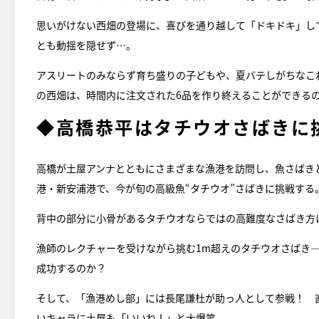
思いがけない西畑の登場に、喜びを通り越して「ドキドキ」し
とも動揺を隠せず…。
アスリートのみならず育ち盛りの子どもや、夏バテしがちなこ
の西畑は、時間内に注文された6品を作り終えることができる
◆高橋恭平はタチウオさばきに
高橋が土屋アンナとともにさまざまな漁港を訪問し、魚さばき
港・新安浦港で、今が旬の高級魚“タチウオ”さばきに挑戦する
背中の部分に小骨があるタチウオならではの高難度なさばき方
漁師のレクチャーを受けながら挑む1m超えのタチウオさばき
成功するのか？
そして、「漁港めし部」には長尾謙杜が助っ人として参戦！ 
いキャラに土屋も「いいね！」と大爆笑。