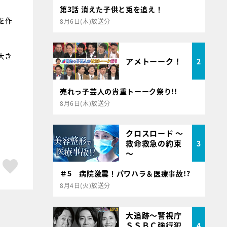
第3話 消えた子供と兎を追え！
を作
8月6日(木)放送分
大き
アメトーーク！
2
売れっ子芸人の貴重トーーク祭り!!
8月6日(木)放送分
クロスロード ～
救命救急の約束
3
～
ア
はてブ
スキボタン
＃5 病院激震！パワハラ＆医療事故!?
8月4日(火)放送分
大追跡～警視庁
ＳＳＢＣ強行犯
4