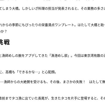
てしまう大橋。しかしいざ料理の担当が発表されると、その業務の多さ
れからの季節にもぴったりの栄養満点ワンプレート。はたして大橋と助
のか？
挑戦
と漁師めしの腕をアプデしてきた「漁港めし部」。今回は東京湾有数の
。
に、高橋も「できるかな…」と心配顔。
――漁師からの大絶賛を受けるも、その後、まさかの失敗！ はたして
直前までタコ漁に出ていた長尾が、生きたタコを片手に登場すると、そ