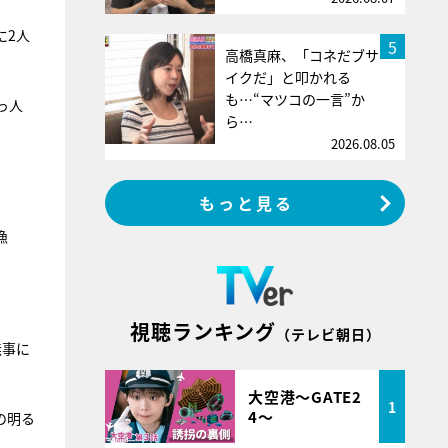
に2人
5
高橋真麻、「コネだブサ
イクだ」と叩かれる
も…“マツコの一言”か
っ人
ら…
2026.08.05
もっと見る
漁
視聴ランキング
（テレビ朝日）
無事に
大空港～GATE2
1
4～
の明る