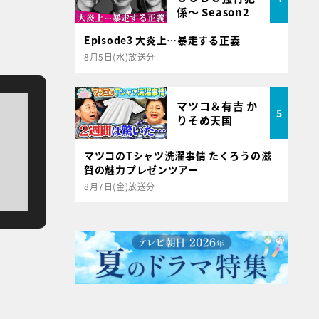
係～ Season2
Episode3 大炎上…暴走する正義
8月5日(水)放送分
マツコ＆有吉 か
5
りそめ天国
マツコのTシャツ洗濯事情 たくろうの滋
賀の魅力プレゼンツアー
8月7日(金)放送分