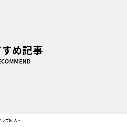
すすめ記事
ECOMMEND
なにわ男子・大橋和也、サッカークラブ80人分の夕食作りに挑戦！西畑大吾も助っ人として参戦