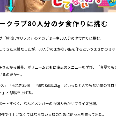
ークラブ80人分の夕食作りに挑む
「横浜F.マリノス」のアカデミー生80人分の夕食作りに挑む。
してきた大橋だったが、80人分のまかない飯を作るというまさかのミッ
子さんから栄養、ボリュームともに満点のメニューを学び、「真夏でも
かるのだが…。
ス」「玉ねぎ25個」「鶏むね肉12kg」といったとんでもない量の食材
～」と悲鳴を上げる。
ポートすべく、なんとメンバーの西畑大吾がサプライズ登場。
間強で仕上げなくてはならない大橋のために助っ人を買って出た。