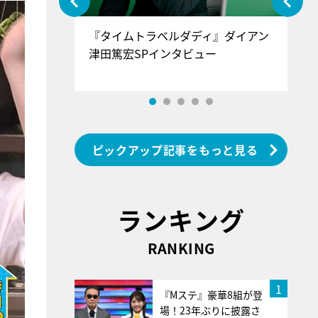
ぐ』＝LOV
『タイムトラベルダディ』ダイアン
『
香SPインタ
津田篤宏SPインタビュー
～
ピックアップ記事をもっと見る
ランキング
RANKING
1
『Mステ』豪華8組が登
場！23年ぶりに披露さ