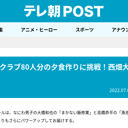
テレ
楽
アニメ・ヒーロー
スポーツ
アナウ
クラブ80人分の夕食作りに挑戦！西畑
2022.07.
ャルは、なにわ男子の大橋和也の「まかない飯修業」と高橋恭平の「漁
よりもさらにパワーアップしてお届けする。