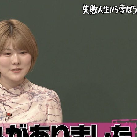
『アイ＝ラブ！げーみん
E齋藤樹愛羅＆佐々木舞
ビュー