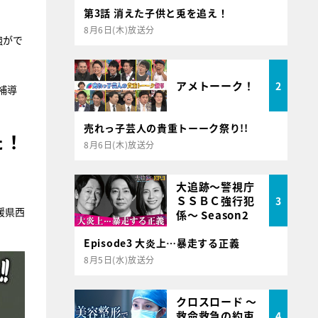
第3話 消えた子供と兎を追え！
8月6日(木)放送分
強がで
アメトーーク！
2
補導
売れっ子芸人の貴重トーーク祭り!!
た！
8月6日(木)放送分
大追跡～警視庁
ＳＳＢＣ強行犯
3
媛県西
係～ Season2
Episode3 大炎上…暴走する正義
8月5日(水)放送分
クロスロード ～
救命救急の約束
4