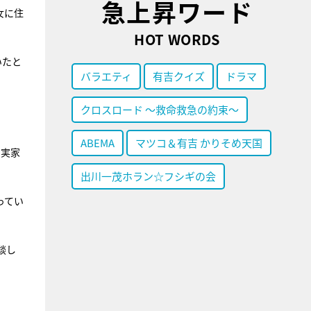
急上昇ワード
女に住
HOT WORDS
いたと
バラエティ
有吉クイズ
ドラマ
クロスロード ～救命救急の約束～
ABEMA
マツコ＆有吉 かりそめ天国
、実家
出川一茂ホラン☆フシギの会
ってい
談し