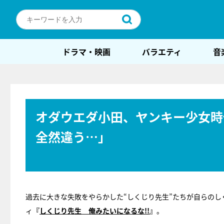
ドラマ・映画
バラエティ
音
オダウエダ小田、ヤンキー少女時
全然違う…」
過去に大きな失敗をやらかした“しくじり先生”たちが自らの
ィ
『
しくじり先生 俺みたいになるな!!
』
。