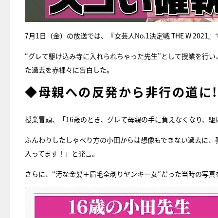
7月1日（金）の放送では、『女芸人No.1決定戦 THE W 2
“グレて駆け込み寺に入れられちゃった先生”として授業を行
た過去を赤裸々に告白した。
◆母親への反発から非行の道に
授業冒頭、「16歳のとき、グレて母親の手に負えなくなり、
ふんわりしたしゃべり方の小田からは想像もできない過去に、
入ってます！」と発言。
さらに、“汚な金髪＋眉毛全剃りヤンキー女”だった当時の写