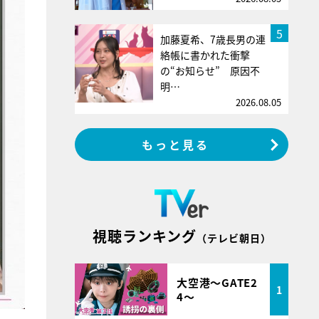
5
加藤夏希、7歳長男の連
絡帳に書かれた衝撃
の“お知らせ” 原因不
明…
2026.08.05
もっと見る
視聴ランキング
（テレビ朝日）
大空港～GATE2
1
4～