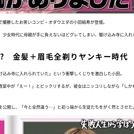
021』で優勝したお笑いコンビ・オダウエダの小田結希が登壇。
い、少女時代に母親が手に負えないほどグレてしまい、駆け込み寺に入れ
!? 金髪＋眉毛全剃りヤンキー時代
駆け込み寺に入れられていた」という衝撃しくじりを激白した小田。
教室中が「えー！」とビックリするが、彼女はニッコリしながら「しか
真を公開し、「今と全然違う…」と初っ端から生徒たちをがく然とさせた