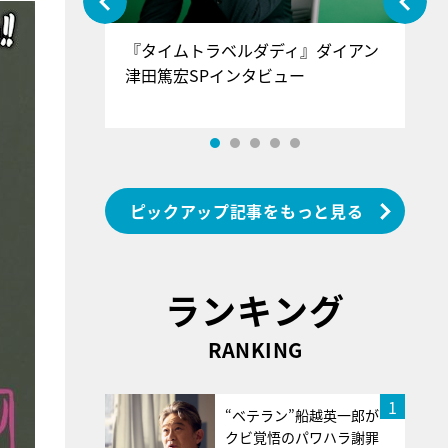
ぐ』＝LOV
『タイムトラベルダディ』ダイアン
『
香SPインタ
津田篤宏SPインタビュー
～
ピックアップ記事をもっと見る
ランキング
RANKING
1
“ベテラン”船越英一郎が
クビ覚悟のパワハラ謝罪