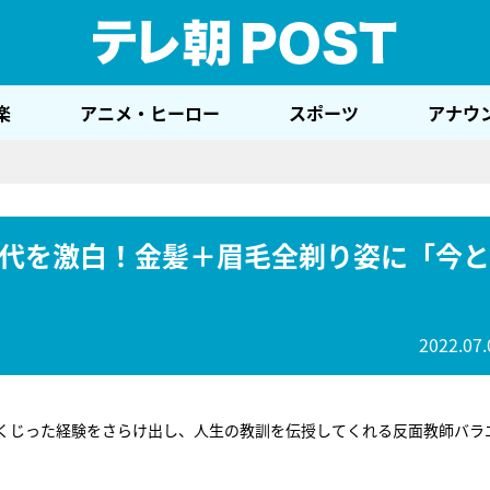
テレ
楽
アニメ・ヒーロー
スポーツ
アナウ
代を激白！金髪＋眉毛全剃り姿に「今と
2022.07.
しくじった経験をさらけ出し、人生の教訓を伝授してくれる反面教師バラ