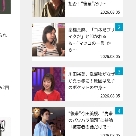
拒否！“後輩”だけ…
2026.08.05
2
高橋真麻、「コネだブサ
られ
イクだ」と叩かれる
も…“マツコの一言”か
ら…
2026.08.05
3
川田裕美、洗濯物がなぜ
か真っ赤に！原因は息子
のポケットの中身…
も2回
2026.08.05
。
4
“後輩”今田美桜、“先輩
のパワハラ問題”に持論
「被害者の話だけで…
2026.08.05