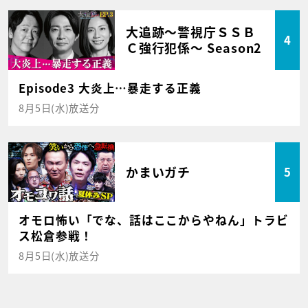
大追跡～警視庁ＳＳＢ
4
Ｃ強行犯係～ Season2
Episode3 大炎上…暴走する正義
8月5日(水)放送分
かまいガチ
5
オモロ怖い「でな、話はここからやねん」トラビ
ス松倉参戦！
8月5日(水)放送分