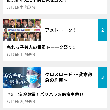
第3話 消えた子供と兎を追え！
8月6日(木)放送分
アメトーーク！
2
売れっ子芸人の貴重トーーク祭り!!
8月6日(木)放送分
クロスロード ～救命救
3
急の約束～
＃5 病院激震！パワハラ＆医療事故!?
8月4日(火)放送分