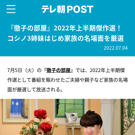
menu
テレ朝POST
『徹子の部屋』2022年上半期傑作選！
コシノ3姉妹はじめ家族の名場面を厳選
2022.07.04
7月5日（火）の
『
徹子の部屋
』
では、2022年上半期傑
作選として番組を賑わせたご夫婦や親子など家族の名場
面が厳選して放送される。