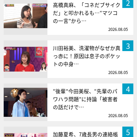
2
高橋真麻、「コネだブサイク
だ」と叩かれるも…“マツコ
の一言”から…
2026.08.05
3
川田裕美、洗濯物がなぜか真
っ赤に！原因は息子のポケッ
トの中身…
2026.08.05
4
“後輩”今田美桜、“先輩のパ
ワハラ問題”に持論「被害者
の話だけで…
2026.08.05
5
加藤夏希、7歳長男の連絡帳