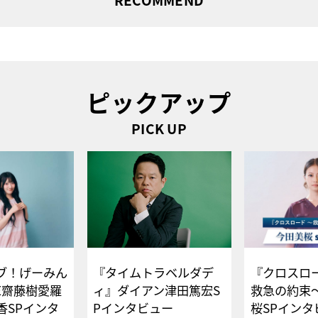
RECOMMEND
ピックアップ
PICK UP
ブ！げーみん
『タイムトラベルダデ
『クロスロー
E齋藤樹愛羅
ィ』ダイアン津田篤宏S
救急の約束
香SPインタ
Pインタビュー
桜SPイ