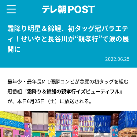
menu
テレ朝POST
霜降り明星＆錦鯉、初タッグ冠バラエテ
ィ！せいやと長谷川が“親孝行”で涙の展
開に
2022.06.25
最年少・最年長M-1優勝コンビが念願の初タッグを組む
冠番組
『霜降り＆錦鯉の親孝行イズビューティフル』
が、本日6月25日（土）に放送される。