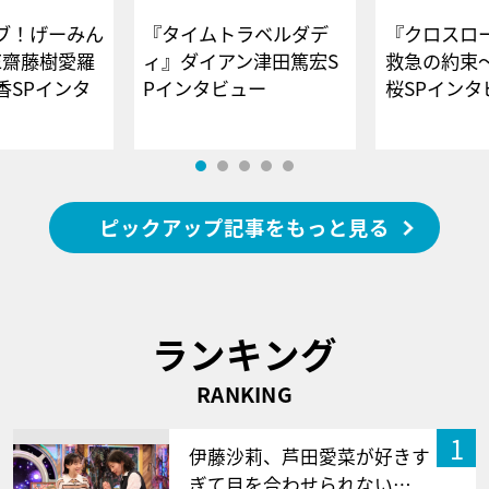
ブ！げーみん
『タイムトラベルダデ
『クロスロー
E齋藤樹愛羅
ィ』ダイアン津田篤宏S
救急の約束
香SPインタ
Pインタビュー
桜SPイ
ピックアップ記事をもっと見る
ランキング
RANKING
1
伊藤沙莉、芦田愛菜が好きす
ぎて目を合わせられない…