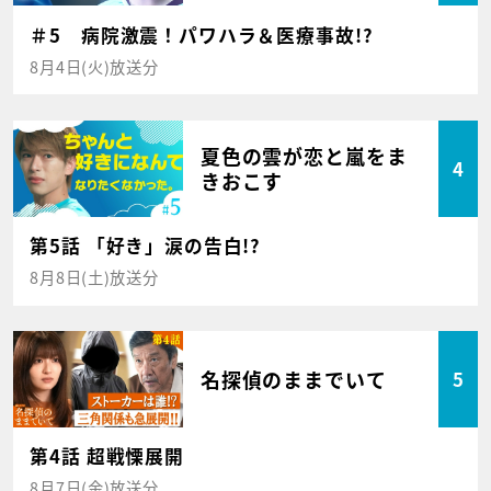
＃5 病院激震！パワハラ＆医療事故!?
8月4日(火)放送分
夏色の雲が恋と嵐をま
4
きおこす
第5話 「好き」涙の告白!?
8月8日(土)放送分
名探偵のままでいて
5
第4話 超戦慄展開
8月7日(金)放送分