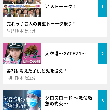
アメトーーク！
1
売れっ子芸人の貴重トーーク祭り!!
8月6日(木)放送分
大空港～GATE24～
2
第3話 消えた子供と兎を追え！
8月6日(木)放送分
クロスロード ～救命救
3
急の約束～