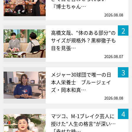
『博士ちゃん…
2026.08.08
2
高橋文哉、“体のある部分”の
サイズが規格外？黒柳徹子も
目を見張…
2026.08.07
3
メジャー30球団で唯一の日
本人栄養士 ブルージェイ
ズ・岡本和真…
2026.08.08
4
マツコ、M-1ブレイク芸人に
授けた“人生の格言”が深い…
「幸せな時…