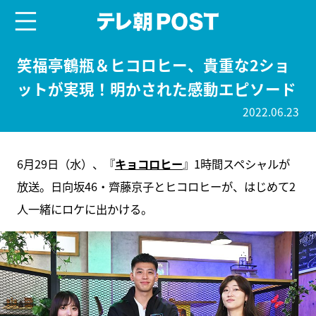
menu
テレ朝POST
笑福亭鶴瓶＆ヒコロヒー、貴重な2ショ
ットが実現！明かされた感動エピソード
2022.06.23
6月29日（水）、『
キョコロヒー
』1時間スペシャルが
放送。日向坂46・齊藤京子とヒコロヒーが、はじめて2
人一緒にロケに出かける。