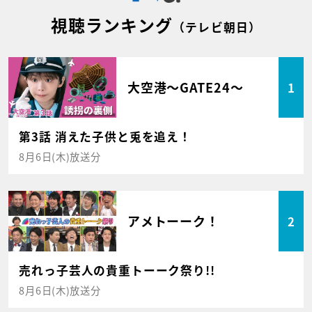
視聴ランキング
（テレビ朝日）
大空港～GATE24～
1
第3話 消えた子供と兎を追え！
8月6日(木)放送分
アメトーーク！
2
売れっ子芸人の貴重トーーク祭り!!
8月6日(木)放送分