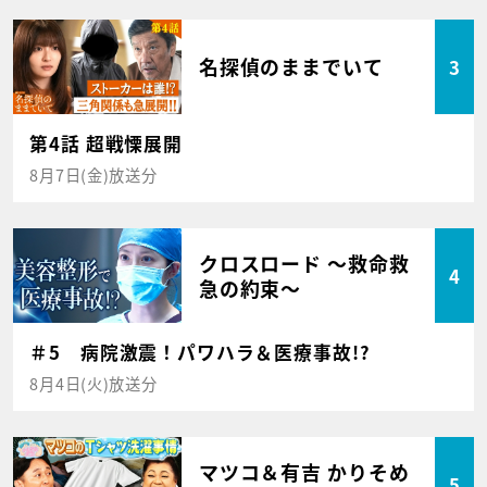
名探偵のままでいて
3
第4話 超戦慄展開
8月7日(金)放送分
クロスロード ～救命救
4
急の約束～
＃5 病院激震！パワハラ＆医療事故!?
8月4日(火)放送分
マツコ＆有吉 かりそめ
5