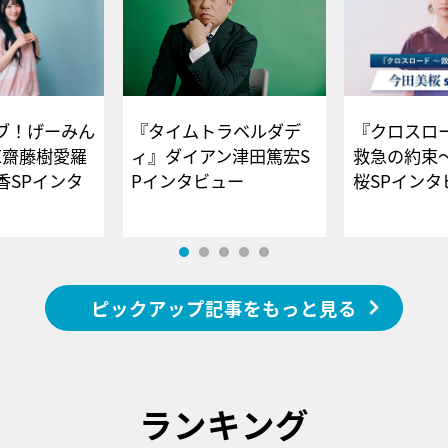
ブ！げーみん
『タイムトラベルダデ
『クロスロー
E齋藤樹愛羅
ィ』ダイアン津田篤宏S
救急の約束
香SPインタ
Pインタビュー
桜SPイ
ピックアップ記事をもっと見る
ランキング