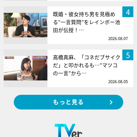
4
既婚・彼女持ち男を見極め
る“一言質問”をレインボー池
田が伝授！…
2026.08.07
5
高橋真麻、「コネだブサイク
だ」と叩かれるも…“マツコ
の一言”から…
2026.08.05
もっと見る