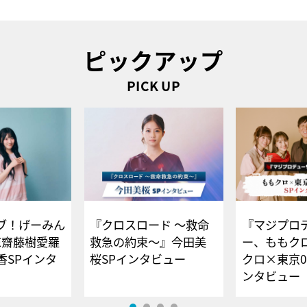
ピックアップ
PICK UP
ブ！げーみん
『クロスロード ～救命
『マジプロ
E齋藤樹愛羅
救急の約束～』今田美
ー、ももク
香SPインタ
桜SPインタビュー
クロ×東京0
ンタビュー