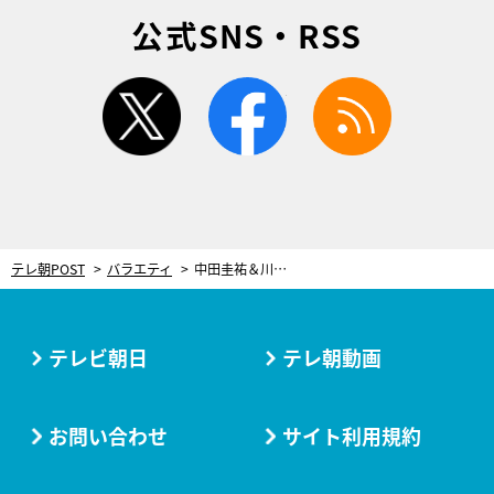
公式SNS・RSS
twitter
facebook
rss
テレ朝POST
バラエティ
中田圭祐＆川島海荷、夜の公園で急接近！バックハグにガチ照れ「熱くなってきてる…」
テレビ朝日
テレ朝動画
お問い合わせ
サイト利用規約