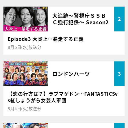
大追跡～警視庁ＳＳＢ
2
Ｃ強行犯係～ Season2
Episode3 大炎上…暴走する正義
8月5日(水)放送分
ロンドンハーツ
3
【恋の行方は？】ラブマゲドン…FANTASTICSv
s紅しょうがら女芸人軍団
8月4日(火)放送分