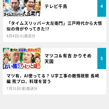
テレビ千鳥
4
「タイムスリッパー大左衛門」江戸時代から大悟
似の侍がやってきた!?
8月4日(火)放送分
マツコ＆有吉 かりそめ
5
天国
マツ有、AI使ってる？ U字工事の敵情視察 長崎
編 熊プロ、料理を習う
7月31日(金)放送分