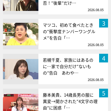
否！“後輩”だけ…
2026.08.05
3
マツコ、初めて食べたとき
の“衝撃度ナンバーワングル
メ”を告白「…
2026.08.05
4
若槻千夏、家族にはあるの
に…家で自分だけ“ないも
の”告白 あわや…
2026.08.05
5
藤本美貴、14歳長男の服に
異変→聞かされた“4文字の理
由”に困惑「…