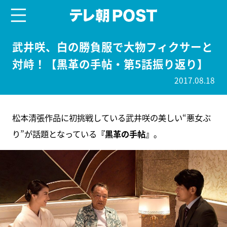
menu
テレ朝POST
武井咲、白の勝負服で大物フィクサーと
対峙！【黒革の手帖・第5話振り返り】
2017.08.18
松本清張作品に初挑戦している武井咲の美しい“悪女ぶ
り”が話題となっている
『黒革の手帖』
。