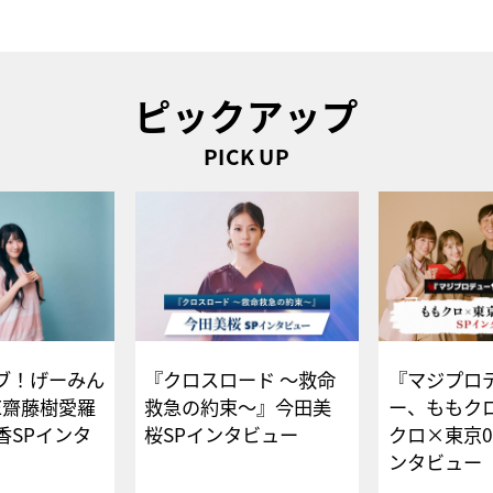
ピックアップ
PICK UP
ブ！げーみん
『クロスロード ～救命
『マジプロ
E齋藤樹愛羅
救急の約束～』今田美
ー、ももク
香SPインタ
桜SPインタビュー
クロ×東京0
ンタビュー