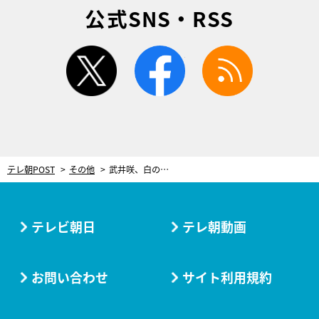
公式SNS・RSS
twitter
facebook
rss
テレ朝POST
その他
武井咲、白の勝負服で大物フィクサーと対峙！【黒革の手帖・第5話振り返り】
テレビ朝日
テレ朝動画
お問い合わせ
サイト利用規約