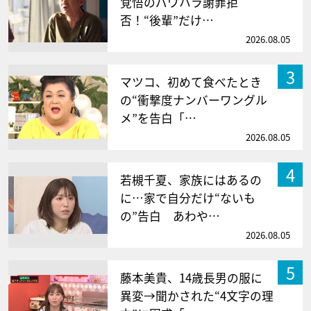
覚悟のパワハラ謝罪拒
否！“後輩”だけ…
2026.08.05
3
マツコ、初めて食べたとき
の“衝撃度ナンバーワングル
メ”を告白「…
2026.08.05
4
若槻千夏、家族にはあるの
に…家で自分だけ“ないも
の”告白 あわや…
2026.08.05
5
藤本美貴、14歳長男の服に
異変→聞かされた“4文字の理