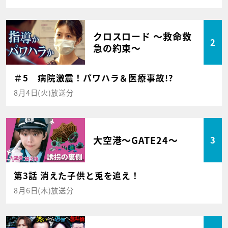
クロスロード ～救命救
2
急の約束～
＃5 病院激震！パワハラ＆医療事故!?
8月4日(火)放送分
大空港～GATE24～
3
第3話 消えた子供と兎を追え！
8月6日(木)放送分