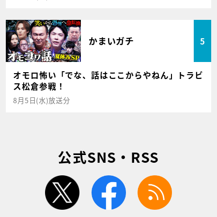
かまいガチ
5
オモロ怖い「でな、話はここからやねん」トラビ
ス松倉参戦！
8月5日(水)放送分
公式SNS・RSS
twitter
facebook
rss