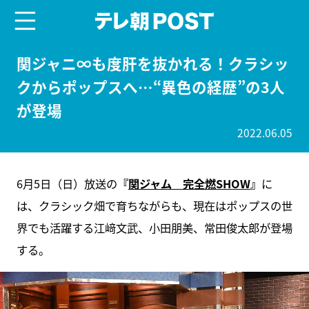
menu
テレ朝POST
関ジャニ∞も度肝を抜かれる！クラシッ
クからポップスへ…“異色の経歴”の3人
が登場
2022.06.05
6月5日（日）放送の
『
関ジャム 完全燃SHOW
』
に
は、クラシック畑で育ちながらも、現在はポップスの世
界でも活躍する江﨑文武、小田朋美、常田俊太郎が登場
する。