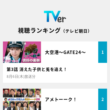
視聴ランキング
（テレビ朝日）
大空港～GATE24～
1
第3話 消えた子供と兎を追え！
8月6日(木)放送分
アメトーーク！
2