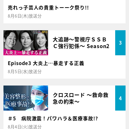
売れっ子芸人の貴重トーーク祭り!!
8月6日(木)放送分
大追跡～警視庁ＳＳＢ
3
Ｃ強行犯係～ Season2
Episode3 大炎上…暴走する正義
8月5日(水)放送分
クロスロード ～救命救
4
急の約束～
＃5 病院激震！パワハラ＆医療事故!?
8月4日(火)放送分