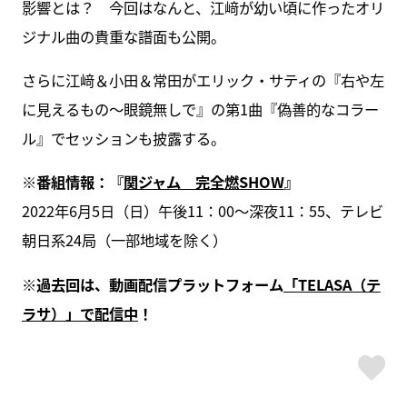
影響とは？ 今回はなんと、江﨑が幼い頃に作ったオリ
ジナル曲の貴重な譜面も公開。
さらに江﨑＆小田＆常田がエリック・サティの『右や左
に見えるもの～眼鏡無しで』の第1曲『偽善的なコラー
ル』でセッションも披露する。
※番組情報：『
関ジャム 完全燃SHOW
』
2022年6月5日（日）午後11：00～深夜11：55、テレビ
朝日系24局（一部地域を除く）
※過去回は、動画配信プラットフォーム
「TELASA（テ
ラサ）」で配信中
！
ス