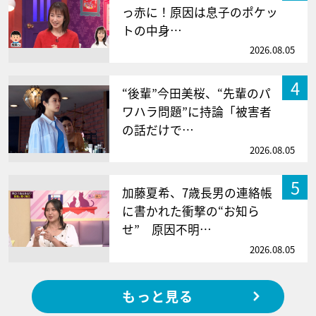
っ赤に！原因は息子のポケッ
トの中身…
2026.08.05
4
“後輩”今田美桜、“先輩のパ
ワハラ問題”に持論「被害者
の話だけで…
2026.08.05
5
加藤夏希、7歳長男の連絡帳
に書かれた衝撃の“お知ら
せ” 原因不明…
2026.08.05
もっと見る