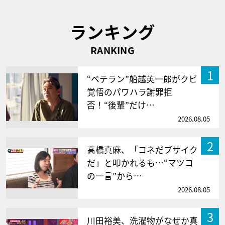
ランキング
RANKING
1
“ベテラン”船越英一郎がクビ
覚悟のパワハラ謝罪拒
否！“後輩”だけ…
2026.08.05
2
高橋真麻、「コネだブサイク
だ」と叩かれるも…“マツコ
の一言”から…
2026.08.05
3
川田裕美、洗濯物がなぜか真