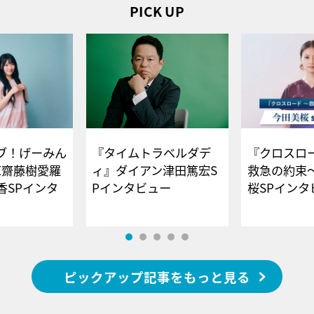
PICK UP
ブ！げーみん
『タイムトラベルダデ
『クロスロー
E齋藤樹愛羅
ィ』ダイアン津田篤宏S
救急の約束
香SPインタ
Pインタビュー
桜SPイ
ピックアップ記事をもっと見る