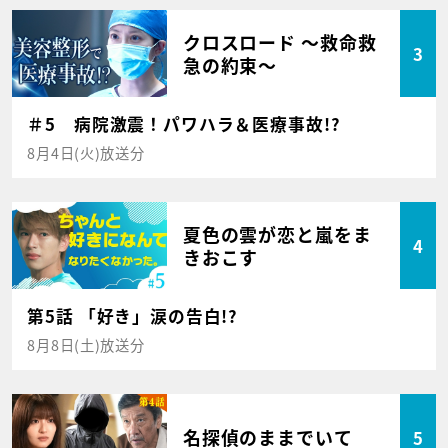
クロスロード ～救命救
3
急の約束～
＃5 病院激震！パワハラ＆医療事故!?
8月4日(火)放送分
夏色の雲が恋と嵐をま
4
きおこす
第5話 「好き」涙の告白!?
8月8日(土)放送分
名探偵のままでいて
5