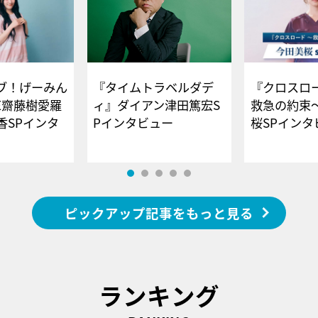
ブ！げーみん
『タイムトラベルダデ
『クロスロー
E齋藤樹愛羅
ィ』ダイアン津田篤宏S
救急の約束
香SPインタ
Pインタビュー
桜SPイ
ピックアップ記事をもっと見る
ランキング