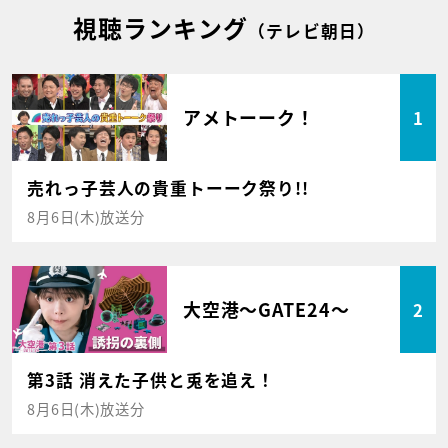
視聴ランキング
（テレビ朝日）
アメトーーク！
1
売れっ子芸人の貴重トーーク祭り!!
8月6日(木)放送分
大空港～GATE24～
2
第3話 消えた子供と兎を追え！
8月6日(木)放送分