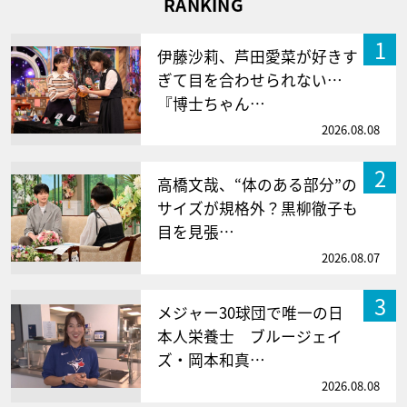
RANKING
1
伊藤沙莉、芦田愛菜が好きす
ぎて目を合わせられない…
『博士ちゃん…
2026.08.08
2
高橋文哉、“体のある部分”の
サイズが規格外？黒柳徹子も
目を見張…
2026.08.07
3
メジャー30球団で唯一の日
本人栄養士 ブルージェイ
ズ・岡本和真…
2026.08.08