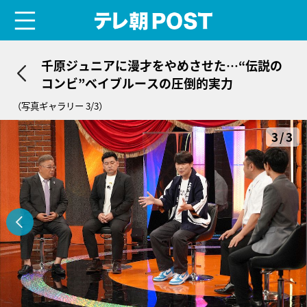
menu
テレ朝POST
千原ジュニアに漫才をやめさせた…“伝説の
コンビ”ベイブルースの圧倒的実力
（写真ギャラリー 3/3）
3/3