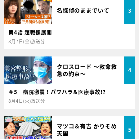
名探偵のままでいて
3
第4話 超戦慄展開
8月7日(金)放送分
クロスロード ～救命救
4
急の約束～
＃5 病院激震！パワハラ＆医療事故!?
8月4日(火)放送分
マツコ＆有吉 かりそめ
5
天国