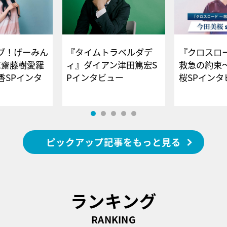
ブ！げーみん
『タイムトラベルダデ
『クロスロー
E齋藤樹愛羅
ィ』ダイアン津田篤宏S
救急の約束
香SPインタ
Pインタビュー
桜SPイ
ピックアップ記事をもっと見る
ランキング
RANKING