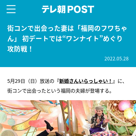
menu
テレ朝POST
街コンで出会った妻は「福岡のフワちゃ
ん」 初デートでは“ワンナイト”めぐり
攻防戦！
2022.05.28
5月29日（日）放送の
『
新婚さんいらっしゃい！
』
に、
街コンで出会ったという福岡の夫婦が登場する。