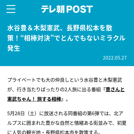
menu
テレ朝POST
水谷豊＆木梨憲武、長野県松本を散
策！“相棒対決”でとんでもないミラクル
発生
2022.05.27
プライベートでも大の仲良しという水谷豊と木梨憲武
が、行き当たりばったりの2人旅に出る番組
『
豊さんと
憲武ちゃん！ 旅する相棒
』
。
5月28日（土）に放送される同番組の第6弾では、北ア
ルプスに囲まれた豊かな自然と情緒ある街並みで、初夏
に人気の観光地・長野県松本市を散策する。