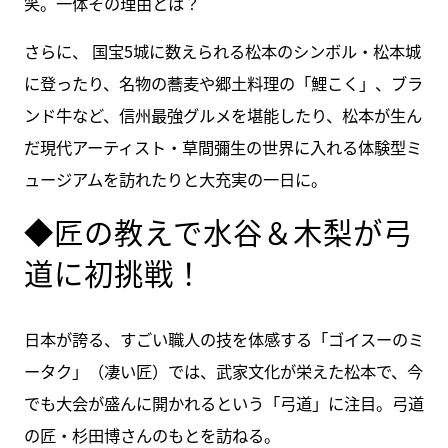
笑。一体その理由とは？
さらに、 国宝5城に数えられる松本のシンボル・松本城
に登ったり、名物の蕎麦や郷土料理の「鯉こく」、ブラ
ンド牛など、信州最強グルメを堪能したり、松本が生ん
だ現代アーティスト・草間彌生の世界に入れる体験型ミ
ュージアムを訪れたりと大充実の一日に。
◆匠の教えで水谷＆木梨が弓
道に初挑戦！
日本が誇る、すごい職人の技を体感する「ゴイスーのミ
ータク」（凄い匠）では、武家文化が栄えた松本で、今
でも大会が盛んに開かれるという「弓道」に注目。弓道
の匠・杉田博さんのもとを訪ねる。