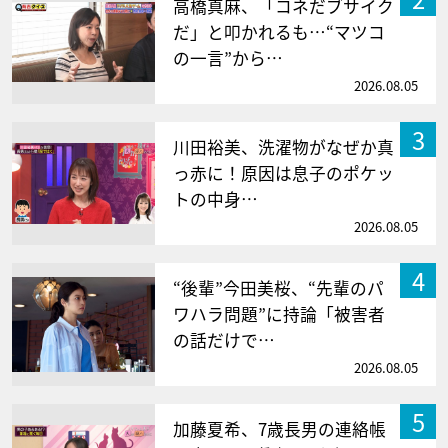
高橋真麻、「コネだブサイク
だ」と叩かれるも…“マツコ
の一言”から…
2026.08.05
3
川田裕美、洗濯物がなぜか真
っ赤に！原因は息子のポケッ
トの中身…
2026.08.05
4
“後輩”今田美桜、“先輩のパ
ワハラ問題”に持論「被害者
の話だけで…
2026.08.05
5
加藤夏希、7歳長男の連絡帳