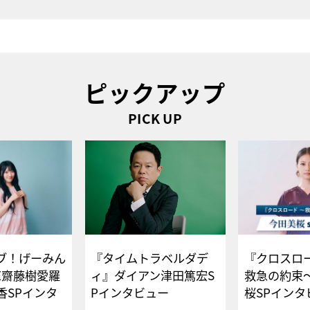
ピックアップ
PICK UP
ブ！げーみん
『タイムトラベルダデ
『クロスロー
E齋藤樹愛羅
ィ』ダイアン津田篤宏S
救急の約束
香SPインタ
Pインタビュー
桜SPイ