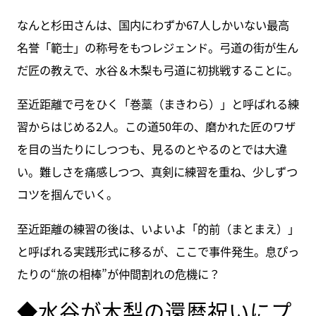
なんと杉田さんは、国内にわずか67人しかいない最高
名誉「範士」の称号をもつレジェンド。弓道の街が生ん
だ匠の教えで、水谷＆木梨も弓道に初挑戦することに。
至近距離で弓をひく「巻藁（まきわら）」と呼ばれる練
習からはじめる2人。この道50年の、磨かれた匠のワザ
を目の当たりにしつつも、見るのとやるのとでは大違
い。難しさを痛感しつつ、真剣に練習を重ね、少しずつ
コツを掴んでいく。
至近距離の練習の後は、いよいよ「的前（まとまえ）」
と呼ばれる実践形式に移るが、ここで事件発生。息ぴっ
たりの“旅の相棒”が仲間割れの危機に？
◆水谷が木梨の還暦祝いにプ