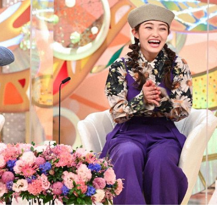
『アイ＝ラブ！げーみん
E齋藤樹愛羅＆佐々木舞
ビュー