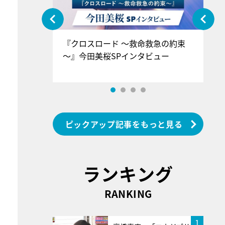
ぐ』＝LOV
『クロスロード ～救命救急の約束
『
香SPインタ
～』今田美桜SPインタビュー
ロ
ン
ピックアップ記事をもっと見る
ランキング
RANKING
1