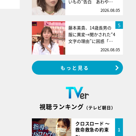
いもの”告白 あわや…
2026.08.05
5
藤本美貴、14歳長男の
服に異変→聞かされた“4
文字の理由”に困惑「…
2026.08.05
もっと見る
視聴ランキング
（テレビ朝日）
クロスロード ～
救命救急の約束
1
～