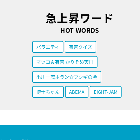
急上昇ワード
HOT WORDS
バラエティ
有吉クイズ
マツコ＆有吉 かりそめ天国
出川一茂ホラン☆フシギの会
博士ちゃん
ABEMA
EIGHT-JAM