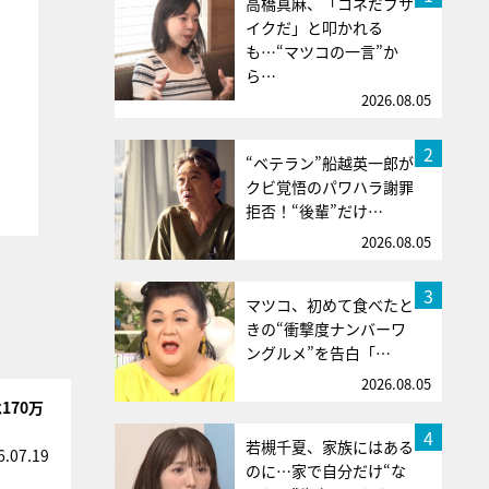
高橋真麻、「コネだブサ
イクだ」と叩かれる
も…“マツコの一言”か
ら…
2026.08.05
2
“ベテラン”船越英一郎が
クビ覚悟のパワハラ謝罪
拒否！“後輩”だけ…
2026.08.05
3
マツコ、初めて食べたと
きの“衝撃度ナンバーワ
ングルメ”を告白「…
2026.08.05
170万
4
若槻千夏、家族にはある
6.07.19
のに…家で自分だけ“な