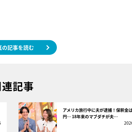
真の記事を読む
関連記事
サムネイル
さ
アメリカ旅行中に夫が逮捕！保釈金は
円… 18年来のマブダチが夫…
6
202