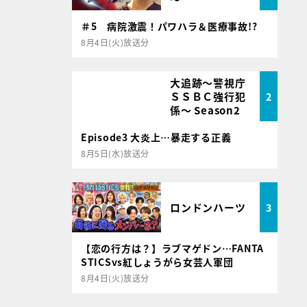
＃5 病院激震！パワハラ＆医療事故!?
8月4日(火)放送分
大追跡～警視庁
ＳＳＢＣ強行犯
2
係～ Season2
Episode3 大炎上…暴走する正義
8月5日(水)放送分
ロンドンハーツ
3
【恋の行方は？】ラブマゲドン…FANTA
STICSvs紅しょうがら女芸人軍団
8月4日(火)放送分