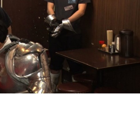
『アイ＝ラブ！げーみん
E齋藤樹愛羅＆佐々木舞
ビュー