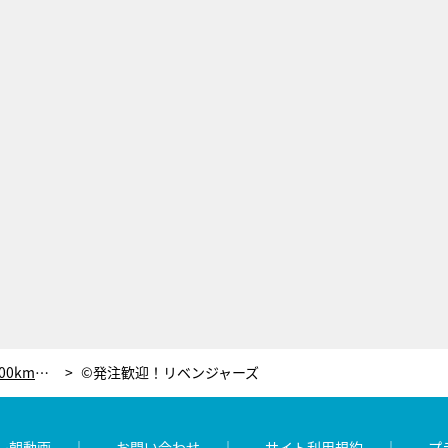
アンタッチャブル柴田、甲冑姿のまま700km移動する超過酷ロケに挑戦！
©発注歓迎！リベンジャーズ
レ朝動画
お問い合わせ
サイト利用規約
プ