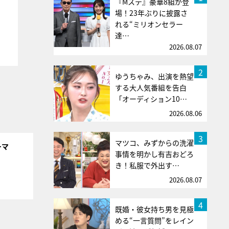
『Mステ』豪華8組が登
場！23年ぶりに披露さ
れる“ミリオンセラー
達…
2026.08.07
2
ゆうちゃみ、出演を熱望
する大人気番組を告白
「オーディション10…
2026.08.06
3
マツコ、みずからの洗濯
ーマ
事情を明かし有吉おどろ
き！私服で外出す…
2026.08.07
4
既婚・彼女持ち男を見極
める“一言質問”をレイン