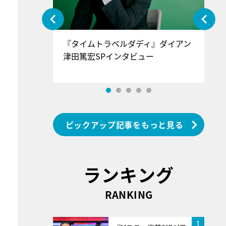
ぐ』＝LOV
『タイムトラベルダディ』ダイアン
『
香SPインタ
津田篤宏SPインタビュー
～
ピックアップ記事をもっと見る
ランキング
RANKING
1