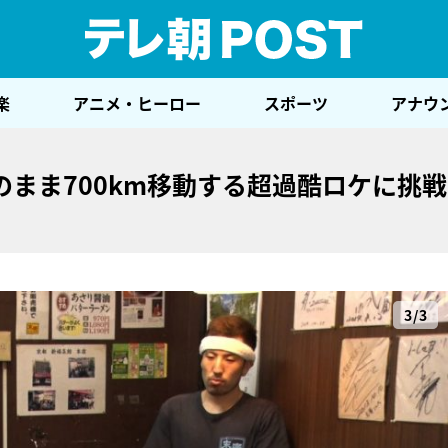
テレ
楽
アニメ・ヒーロー
スポーツ
アナウ
まま700km移動する超過酷ロケに挑
3/3