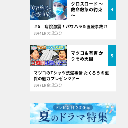
クロスロード ～
救命救急の約束
4
～
＃5 病院激震！パワハラ＆医療事故!?
8月4日(火)放送分
マツコ＆有吉 か
5
りそめ天国
マツコのTシャツ洗濯事情 たくろうの滋
賀の魅力プレゼンツアー
8月7日(金)放送分