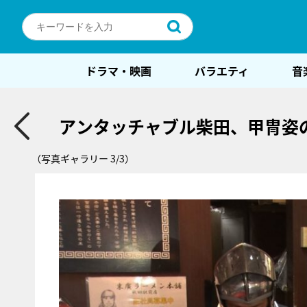
ドラマ・映画
バラエティ
音
アンタッチャブル柴田、甲冑姿の
（写真ギャラリー 3/3）