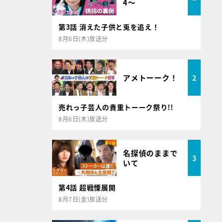
4～
第3話 消えた子供と兎を追え！
8月6日(木)放送分
アメトーーク！
2
売れっ子芸人の貴重トーーク祭り!!
8月6日(木)放送分
名探偵のままで
3
いて
第4話 超戦慄展開
8月7日(金)放送分