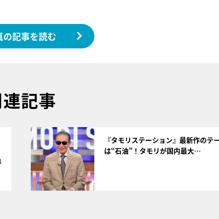
真の記事を読む
関連記事
サムネイル
く
『タモリステーション』最新作のテ
は“石油”！タモリが国内最大…
8