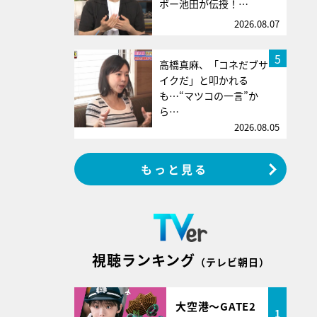
ボー池田が伝授！…
2026.08.07
5
高橋真麻、「コネだブサ
イクだ」と叩かれる
も…“マツコの一言”か
ら…
2026.08.05
もっと見る
視聴ランキング
（テレビ朝日）
大空港～GATE2
1