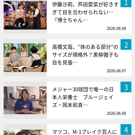
1
伊藤沙莉、芦田愛菜が好きす
ぎて目を合わせられない…
『博士ちゃん…
2026.08.08
2
高橋文哉、“体のある部分”の
サイズが規格外？黒柳徹子も
目を見張…
2026.08.07
3
メジャー30球団で唯一の日
本人栄養士 ブルージェイ
ズ・岡本和真…
2026.08.08
4
マツコ、M-1ブレイク芸人に