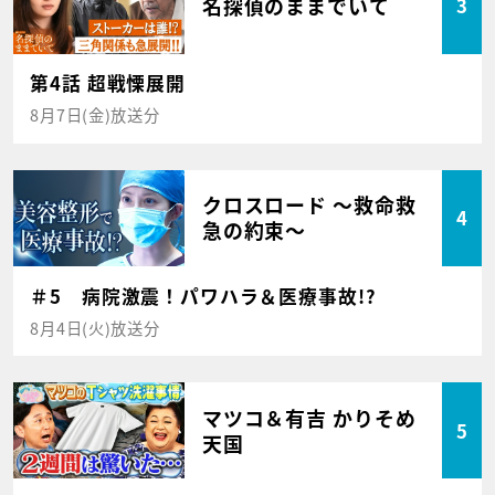
名探偵のままでいて
3
第4話 超戦慄展開
8月7日(金)放送分
クロスロード ～救命救
4
急の約束～
＃5 病院激震！パワハラ＆医療事故!?
8月4日(火)放送分
マツコ＆有吉 かりそめ
5
天国