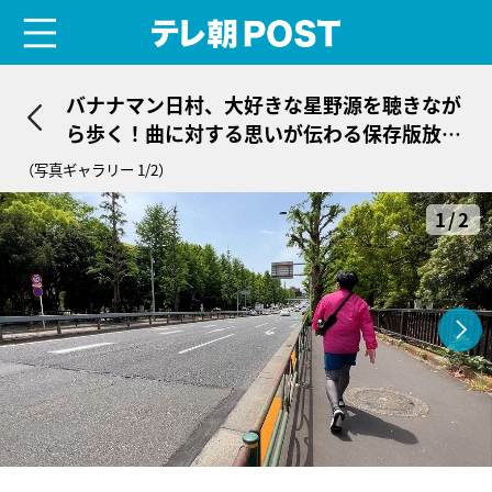
menu
テレ朝POST
バナナマン日村、大好きな星野源を聴きなが
ら歩く！曲に対する思いが伝わる保存版放送
回
（写真ギャラリー 1/2）
1/2