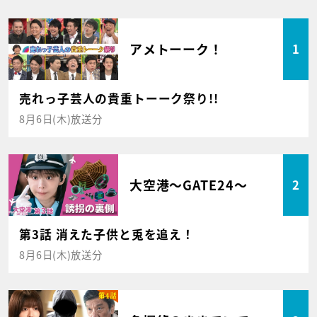
アメトーーク！
1
売れっ子芸人の貴重トーーク祭り!!
8月6日(木)放送分
大空港～GATE24～
2
第3話 消えた子供と兎を追え！
8月6日(木)放送分