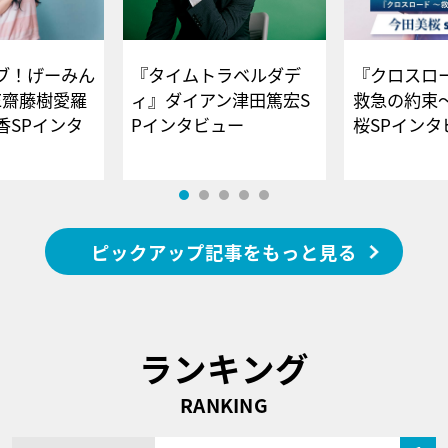
ブ！げーみん
『タイムトラベルダデ
『クロスロー
E齋藤樹愛羅
ィ』ダイアン津田篤宏S
救急の約束
香SPインタ
Pインタビュー
桜SPイ
ピックアップ記事をもっと見る
ランキング
RANKING