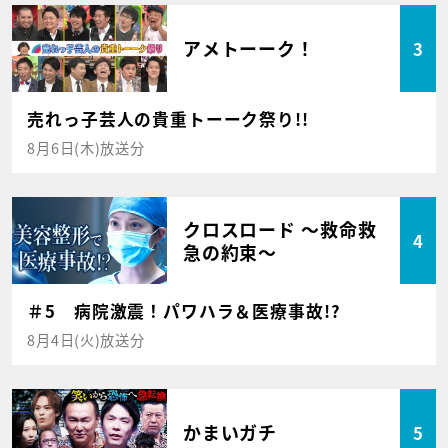
アメトーーク！
3
売れっ子芸人の貴重トーーク祭り!!
8月6日(木)放送分
クロスロード ～救命救
4
急の約束～
＃5 病院激震！パワハラ＆医療事故!?
8月4日(火)放送分
かまいガチ
5