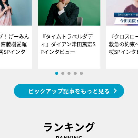
ブ！げーみん
『タイムトラベルダデ
『クロスロー
E齋藤樹愛羅
ィ』ダイアン津田篤宏S
救急の約束
香SPインタ
Pインタビュー
桜SPイ
ピックアップ記事をもっと見る
ランキング