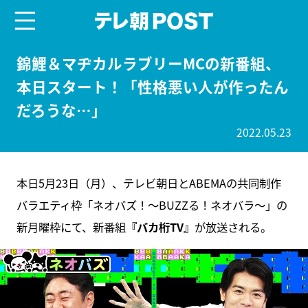
menu
テレ朝POST
錦鯉＆マヂカルラブリーMCの新番組、
本日スタート！「性格悪い人が作ったん
だろうな…」
2022.05.23
本日5月23日（月）、テレビ朝日とABEMAの共同制作
バラエティ枠「ネオバズ！～BUZZる！ネオバラ～」の
新月曜枠にて、新番組
『バカ桁TV』
が放送される。