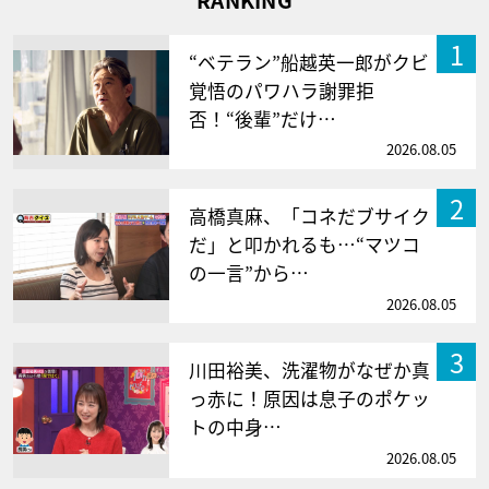
RANKING
1
“ベテラン”船越英一郎がクビ
覚悟のパワハラ謝罪拒
否！“後輩”だけ…
2026.08.05
2
高橋真麻、「コネだブサイク
だ」と叩かれるも…“マツコ
の一言”から…
2026.08.05
3
川田裕美、洗濯物がなぜか真
っ赤に！原因は息子のポケッ
トの中身…
2026.08.05