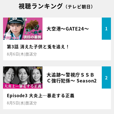
視聴ランキング
（テレビ朝日）
大空港～GATE24～
1
第3話 消えた子供と兎を追え！
8月6日(木)放送分
大追跡～警視庁ＳＳＢ
2
Ｃ強行犯係～ Season2
Episode3 大炎上…暴走する正義
8月5日(水)放送分