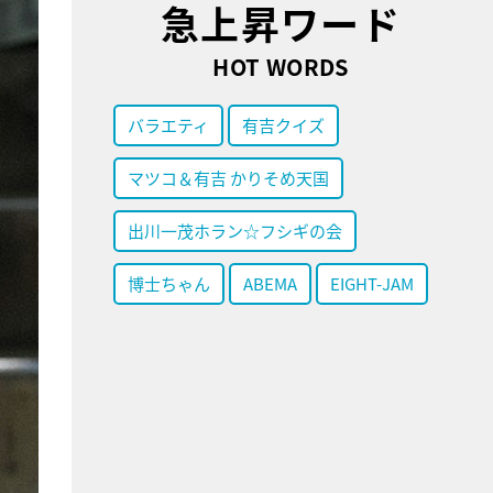
急上昇ワード
HOT WORDS
バラエティ
有吉クイズ
マツコ＆有吉 かりそめ天国
出川一茂ホラン☆フシギの会
博士ちゃん
ABEMA
EIGHT-JAM