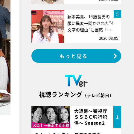
5
藤本美貴、14歳長男の
服に異変→聞かされた“4
文字の理由”に困惑「…
2026.08.05
もっと見る
視聴ランキング
（テレビ朝日）
大追跡～警視庁
ＳＳＢＣ強行犯
1
係～ Season2