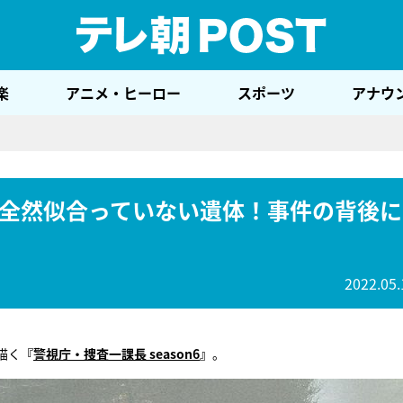
テレ
楽
アニメ・ヒーロー
スポーツ
アナウ
全然似合っていない遺体！事件の背後に
2022.05.
描く
『
警視庁・捜査一課長 season6
』
。