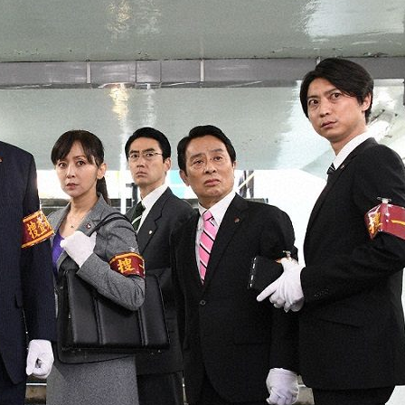
『アイ＝ラブ！げーみん
E齋藤樹愛羅＆佐々木舞
ビュー