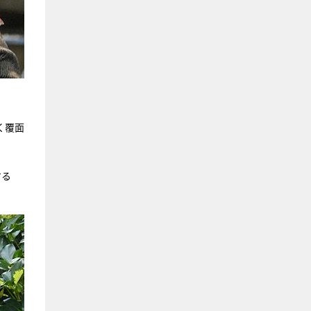
く覆面
する