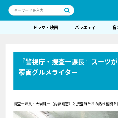
ドラマ・映画
バラエティ
音
『警視庁・捜査一課長』スーツが
覆面グルメライター
捜査一課長・大岩純一（内藤剛志）と捜査員たちの熱き奮闘を