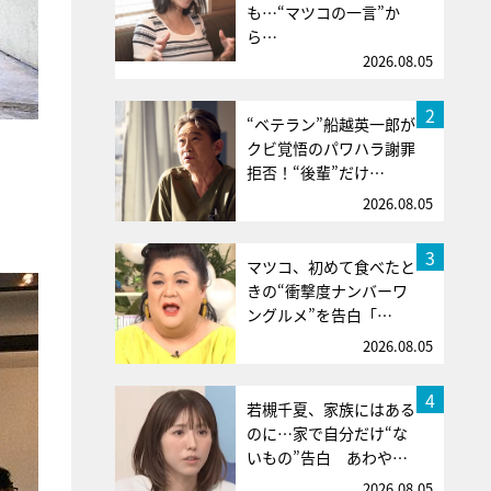
も…“マツコの一言”か
ら…
2026.08.05
2
“ベテラン”船越英一郎が
クビ覚悟のパワハラ謝罪
拒否！“後輩”だけ…
2026.08.05
3
マツコ、初めて食べたと
きの“衝撃度ナンバーワ
ングルメ”を告白「…
2026.08.05
4
若槻千夏、家族にはある
のに…家で自分だけ“な
いもの”告白 あわや…
2026.08.05