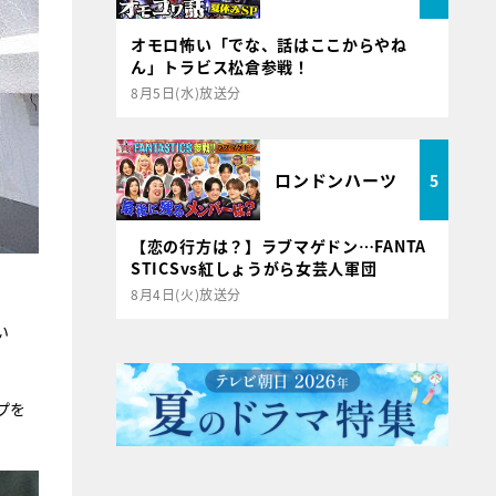
オモロ怖い「でな、話はここからやね
ん」トラビス松倉参戦！
8月5日(水)放送分
ロンドンハーツ
5
【恋の行方は？】ラブマゲドン…FANTA
STICSvs紅しょうがら女芸人軍団
8月4日(火)放送分
い
プを