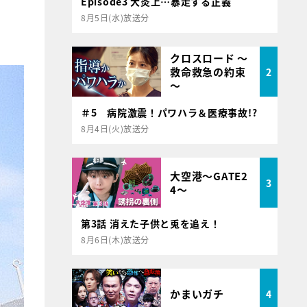
Episode3 大炎上…暴走する正義
8月5日(水)放送分
クロスロード ～
救命救急の約束
2
～
＃5 病院激震！パワハラ＆医療事故!?
8月4日(火)放送分
大空港～GATE2
3
4～
第3話 消えた子供と兎を追え！
8月6日(木)放送分
かまいガチ
4