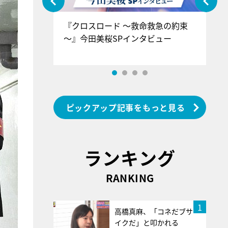
ぐ』＝LOV
『クロスロード ～救命救急の約束
『
香SPインタ
～』今田美桜SPインタビュー
ロ
ン
ピックアップ記事をもっと見る
ランキング
RANKING
1
高橋真麻、「コネだブサ
イクだ」と叩かれる