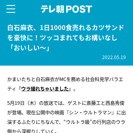
menu
テレ朝POST
白石麻衣、1日1000食売れるカツサンド
を豪快に！ツッコまれてもお構いなし
「おいしい～」
2022.05.19
かまいたちと白石麻衣がMCを務める社会科見学バラエ
ティ
『
ウラ撮れちゃいました
』
。
5月19日（木）の放送では、ゲストに斎藤工と西島秀俊
が登場。現在公開中の映画『シン・ウルトラマン』に出
演するふたりにちなんで、“ウルトラ級”の行列店のウラ
側から深掘りしていく。