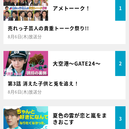
アメトーーク！
1
売れっ子芸人の貴重トーーク祭り!!
8月6日(木)放送分
大空港～GATE24～
2
第3話 消えた子供と兎を追え！
8月6日(木)放送分
夏色の雲が恋と嵐をま
3
きおこす