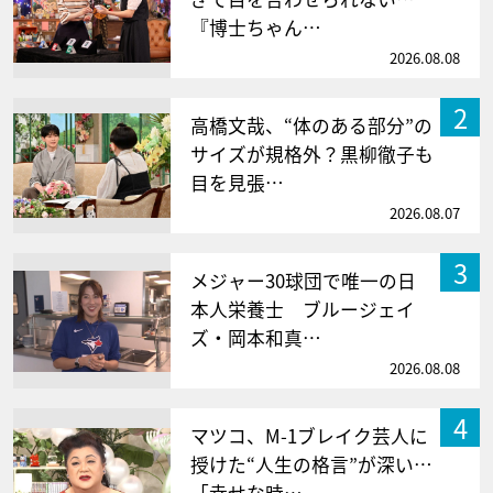
『博士ちゃん…
2026.08.08
2
高橋文哉、“体のある部分”の
サイズが規格外？黒柳徹子も
目を見張…
2026.08.07
3
メジャー30球団で唯一の日
本人栄養士 ブルージェイ
ズ・岡本和真…
2026.08.08
4
マツコ、M-1ブレイク芸人に
授けた“人生の格言”が深い…