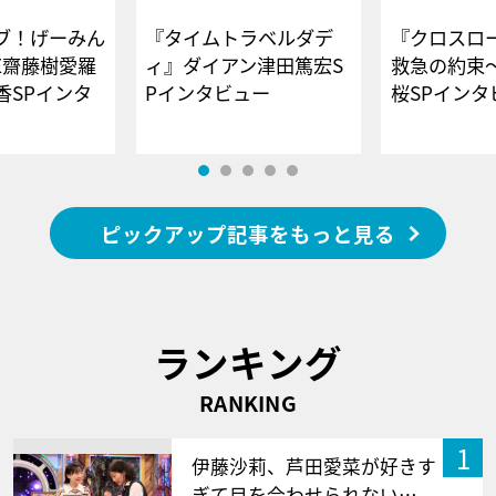
ブ！げーみん
『タイムトラベルダデ
『クロスロー
E齋藤樹愛羅
ィ』ダイアン津田篤宏S
救急の約束
香SPインタ
Pインタビュー
桜SPイ
ピックアップ記事をもっと見る
ランキング
RANKING
1
伊藤沙莉、芦田愛菜が好きす
ぎて目を合わせられない…