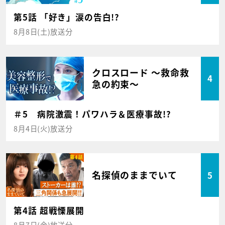
第5話 「好き」涙の告白!?
8月8日(土)放送分
クロスロード ～救命救
4
急の約束～
＃5 病院激震！パワハラ＆医療事故!?
8月4日(火)放送分
名探偵のままでいて
5
第4話 超戦慄展開
8月7日(金)放送分