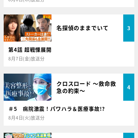
名探偵のままでいて
3
第4話 超戦慄展開
8月7日(金)放送分
クロスロード ～救命救
4
急の約束～
＃5 病院激震！パワハラ＆医療事故!?
8月4日(火)放送分