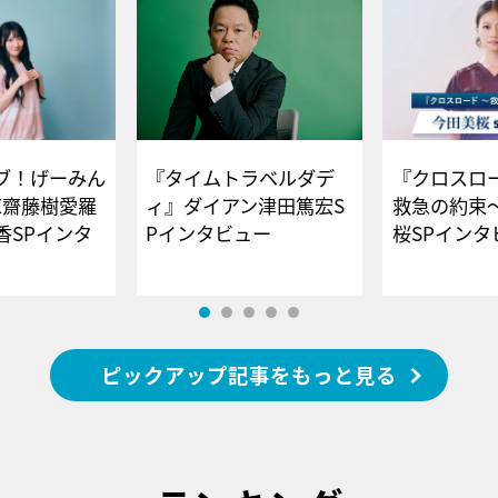
ブ！げーみん
『タイムトラベルダデ
『クロスロー
E齋藤樹愛羅
ィ』ダイアン津田篤宏S
救急の約束
香SPインタ
Pインタビュー
桜SPイ
ピックアップ記事をもっと見る