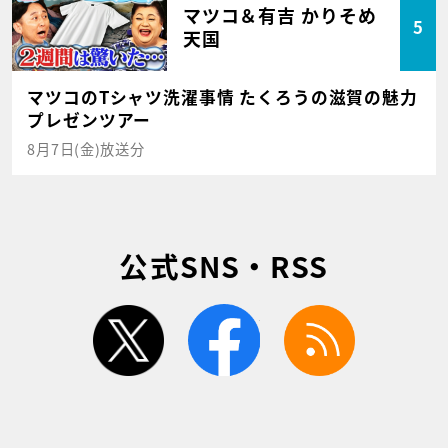
マツコ＆有吉 かりそめ
5
天国
マツコのTシャツ洗濯事情 たくろうの滋賀の魅力
プレゼンツアー
8月7日(金)放送分
公式SNS・RSS
twitter
facebook
rss