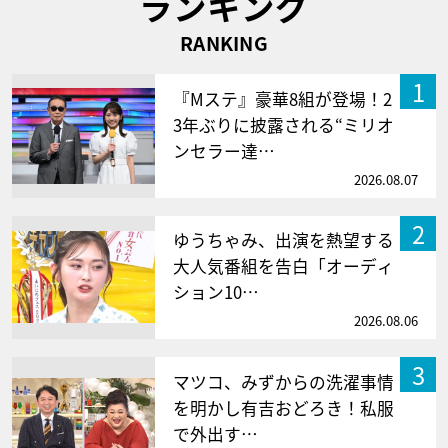
ランキング
RANKING
1
『Mステ』豪華8組が登場！2
3年ぶりに披露される“ミリオ
ンセラー達…
2026.08.07
2
ゆうちゃみ、出演を熱望する
大人気番組を告白「オーディ
ション10…
2026.08.06
3
マツコ、みずからの洗濯事情
を明かし有吉おどろき！私服
で外出す…