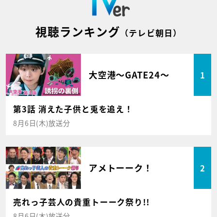
視聴ランキング
（テレビ朝日）
大空港～GATE24～
1
第3話 消えた子供と兎を追え！
8月6日(木)放送分
アメトーーク！
2
売れっ子芸人の貴重トーーク祭り!!
8月6日(木)放送分