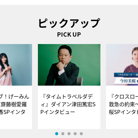
ピックアップ
PICK UP
ブ！げーみん
『タイムトラベルダデ
『クロスロー
E齋藤樹愛羅
ィ』ダイアン津田篤宏S
救急の約束
香SPインタ
Pインタビュー
桜SPイ