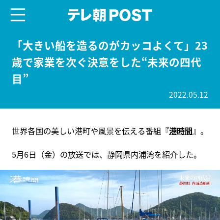
menu
テレ朝POST
「大きい船を造るのがカッコよくて」23
歳で家業を次ぐ決意をした“未来の四代
目”
2022.05.12
世界各国の美しい港町や風景を伝える番組『
港時間
』。
5月6日（金）の放送では、静岡県内浦湾を紹介した。