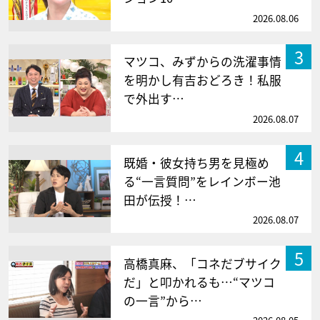
2026.08.06
3
マツコ、みずからの洗濯事情
を明かし有吉おどろき！私服
で外出す…
2026.08.07
4
既婚・彼女持ち男を見極め
る“一言質問”をレインボー池
田が伝授！…
2026.08.07
5
高橋真麻、「コネだブサイク
だ」と叩かれるも…“マツコ
の一言”から…