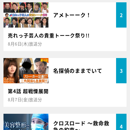
アメトーーク！
2
売れっ子芸人の貴重トーーク祭り!!
8月6日(木)放送分
名探偵のままでいて
3
第4話 超戦慄展開
8月7日(金)放送分
クロスロード ～救命救
4
急の約束～