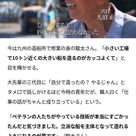
今は九州の造船所で修業の身の駿太さん。「
小さい工場
で10トン近くの大きい船を造るのがカッコよくて
」と
目を輝かせる。
大先輩の三代目に「自分で造ったの？ やるじゃん」と
タメ口で話しかけるほど今時の青年だが、職人曰く「仕
事の話がちゃんと成り立っている」という。
「
ベテランの人たちがやっている技術が本当にすごかっ
たんだと気づきました。立派な船を主体となって造れる
ようになるのが夢です
」（駿太さん）