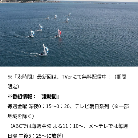
※『港時間』最新回は、
TVerにて無料配信中
！（期間
限定）
※
番組情報：『
港時間
』
毎週金曜 深夜0：15～0：20、テレビ朝日系列（※一部
地域を除く）
（ABCでは毎週金曜 よる11：10～、メ～テレでは毎週
日曜 午後5：25～に放送）