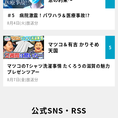
＃5 病院激震！パワハラ＆医療事故!?
8月4日(火)放送分
マツコ＆有吉 かりそめ
5
天国
マツコのTシャツ洗濯事情 たくろうの滋賀の魅力
プレゼンツアー
8月7日(金)放送分
公式SNS・RSS