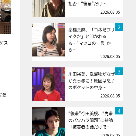
拒否！“後輩”だけ…
2026.08.05
2
高橋真麻、「コネだブサ
イクだ」と叩かれる
オゲス
も…“マツコの一言”か
ら…
2026.08.05
3
川田裕美、洗濯物がなぜ
か真っ赤に！原因は息子
のポケットの中身…
配信
2026.08.05
4
“後輩”今田美桜、“先輩
のパワハラ問題”に持論
「被害者の話だけで…
2026.08.05