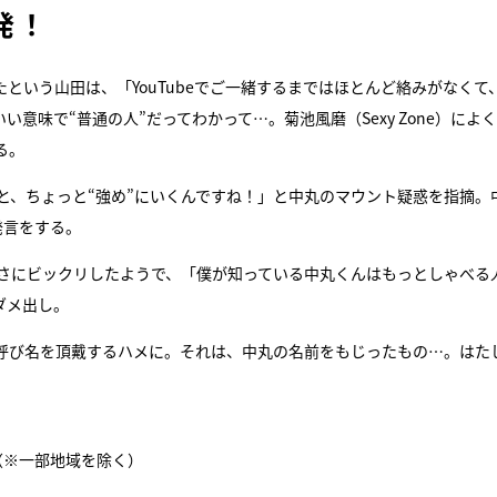
発！
という山田は、「YouTubeでご一緒するまではほとんど絡みがなくて
意味で“普通の人”だってわかって…。菊池風磨（Sexy Zone）によ
る。
ると、ちょっと“強め”にいくんですね！」と中丸のマウント疑惑を指摘。
発言をする。
なさにビックリしたようで、「僕が知っている中丸くんはもっとしゃべる
ダメ出し。
呼び名を頂戴するハメに。それは、中丸の名前をもじったもの…。はた
局（※一部地域を除く）