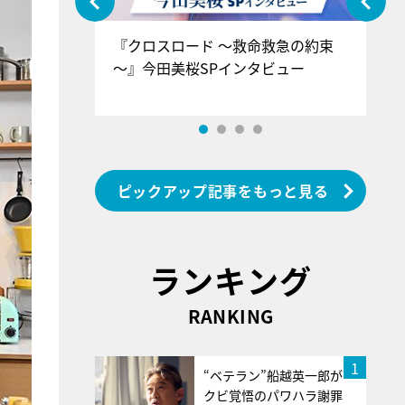
ぐ』＝LOV
『クロスロード ～救命救急の約束
『
香SPインタ
～』今田美桜SPインタビュー
ロ
ン
ピックアップ記事をもっと見る
ランキング
RANKING
1
“ベテラン”船越英一郎が
クビ覚悟のパワハラ謝罪