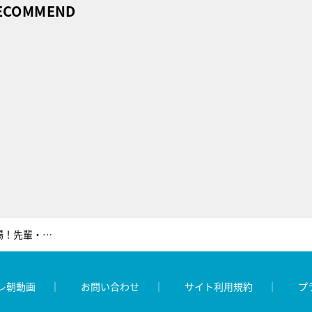
ECOMMEND
山田涼介、『家事ヤロウ!!!』初登場！先輩・中丸雄一へダメ出し「ちょっと斜に構えてますね」
レ朝動画
お問い合わせ
サイト利用規約
プ