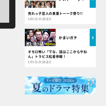
売れっ子芸人の貴重トーーク祭り!!
8月6日(木)放送分
かまいガチ
5
オモロ怖い「でな、話はここからやね
ん」トラビス松倉参戦！
8月5日(水)放送分