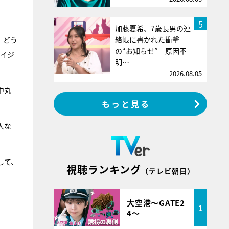
5
加藤夏希、7歳長男の連
絡帳に書かれた衝撃
、どう
の“お知らせ” 原因不
くイジ
明…
2026.08.05
中丸
もっと見る
人な
して、
視聴ランキング
（テレビ朝日）
大空港～GATE2
1
4～