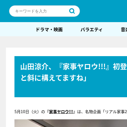
ドラマ・映画
バラエティ
音
山田涼介、『家事ヤロウ!!!』
と斜に構えてますね」
5月10日（火）の
『
家事ヤロウ!!!
』
は、名物企画「リアル家事2