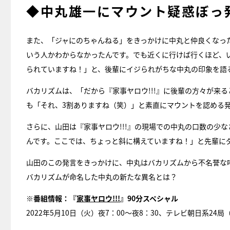
◆中丸雄一にマウント疑惑ぼっ
また、「ジャにのちゃんねる」をきっかけに中丸と仲良くなった
いう人かわからなかったんです。でも近くに行けば行くほど、いい
られていますね！」と、後輩にイジられがちな中丸の印象を語
バカリズムは、「だから『家事ヤロウ!!!』に後輩の方々が来
も「それ、3割ありますね（笑）」と素直にマウントを認める
さらに、山田は『家事ヤロウ!!!』の現場での中丸の口数の少
んです。ここでは、ちょっと斜に構えていますね！」と先輩に
山田のこの発言をきっかけに、中丸はバカリズムから不名誉な
バカリズムが命名した中丸の新たな異名とは？
※番組情報：『
家事ヤロウ!!!
』90分スペシャル
2022年5月10日（火）夜7：00～夜8：30、テレビ朝日系24