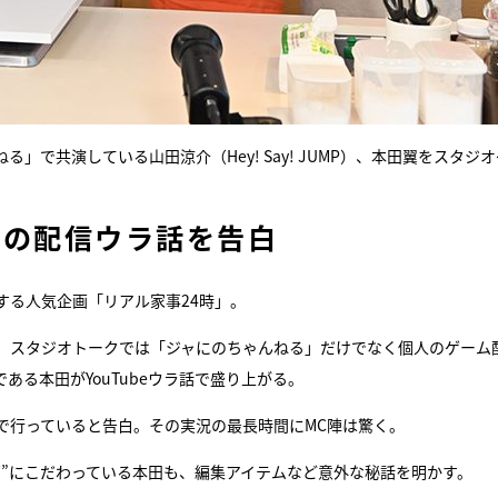
ねる」で共演している山田涼介（Hey! Say! JUMP）、本田翼をスタジ
beの配信ウラ話を告白
する人気企画「リアル家事24時」。
、スタジオトークでは「ジャにのちゃんねる」だけでなく個人のゲーム
である本田がYouTubeウラ話で盛り上がる。
で行っていると告白。その実況の最長時間にMC陣は驚く。
画”にこだわっている本田も、編集アイテムなど意外な秘話を明かす。