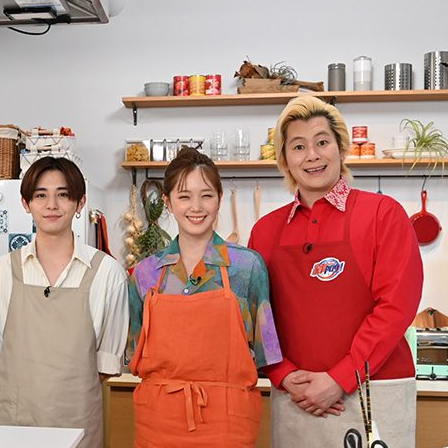
『アイ＝ラブ！げーみん
E齋藤樹愛羅＆佐々木舞
ビュー