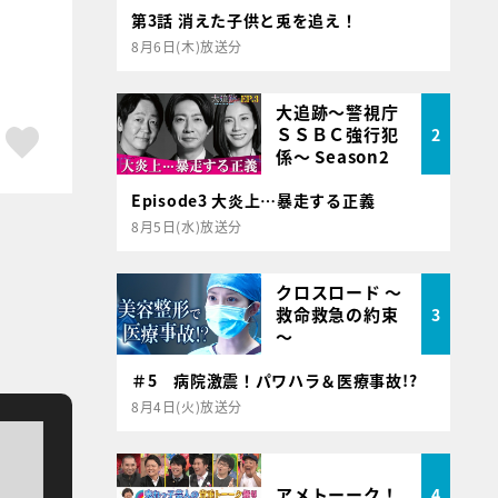
第3話 消えた子供と兎を追え！
8月6日(木)放送分
大追跡～警視庁
ＳＳＢＣ強行犯
2
ア
はてブ
スキボタン
係～ Season2
Episode3 大炎上…暴走する正義
8月5日(水)放送分
クロスロード ～
救命救急の約束
3
～
＃5 病院激震！パワハラ＆医療事故!?
8月4日(火)放送分
アメトーーク！
4