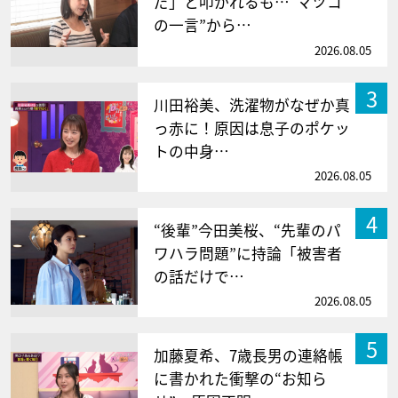
だ」と叩かれるも…“マツコ
の一言”から…
2026.08.05
3
川田裕美、洗濯物がなぜか真
っ赤に！原因は息子のポケッ
トの中身…
2026.08.05
4
“後輩”今田美桜、“先輩のパ
ワハラ問題”に持論「被害者
の話だけで…
2026.08.05
5
加藤夏希、7歳長男の連絡帳
に書かれた衝撃の“お知ら