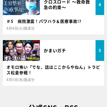
クロスロード ～救命救
4
急の約束～
＃5 病院激震！パワハラ＆医療事故!?
8月4日(火)放送分
かまいガチ
5
オモロ怖い「でな、話はここからやねん」トラビ
ス松倉参戦！
8月5日(水)放送分