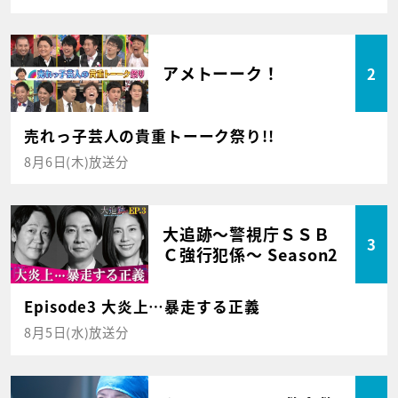
アメトーーク！
2
売れっ子芸人の貴重トーーク祭り!!
8月6日(木)放送分
大追跡～警視庁ＳＳＢ
3
Ｃ強行犯係～ Season2
Episode3 大炎上…暴走する正義
8月5日(水)放送分