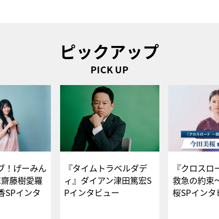
ピックアップ
PICK UP
ブ！げーみん
『タイムトラベルダデ
『クロスロー
E齋藤樹愛羅
ィ』ダイアン津田篤宏S
救急の約束
香SPインタ
Pインタビュー
桜SPイ