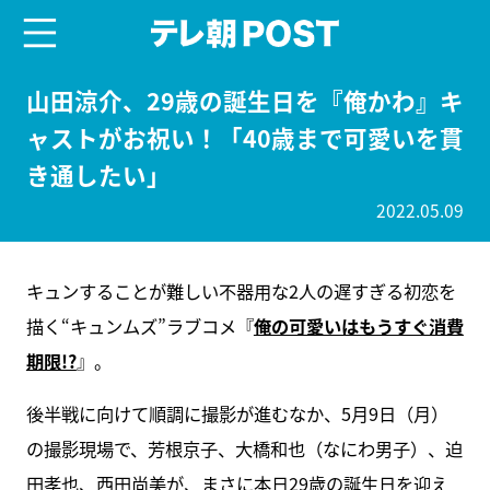
menu
テレ朝POST
山田涼介、29歳の誕生日を『俺かわ』キ
ャストがお祝い！「40歳まで可愛いを貫
き通したい」
2022.05.09
キュンすることが難しい不器用な2人の遅すぎる初恋を
描く“キュンムズ”ラブコメ『
俺の可愛いはもうすぐ消費
期限!?
』。
後半戦に向けて順調に撮影が進むなか、5月9日（月）
の撮影現場で、芳根京子、大橋和也（なにわ男子）、迫
田孝也、西田尚美が、まさに本日29歳の誕生日を迎え