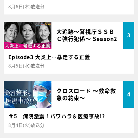
8月6日(木)放送分
大追跡～警視庁ＳＳＢ
3
Ｃ強行犯係～ Season2
Episode3 大炎上…暴走する正義
8月5日(水)放送分
クロスロード ～救命救
4
急の約束～
＃5 病院激震！パワハラ＆医療事故!?
8月4日(火)放送分