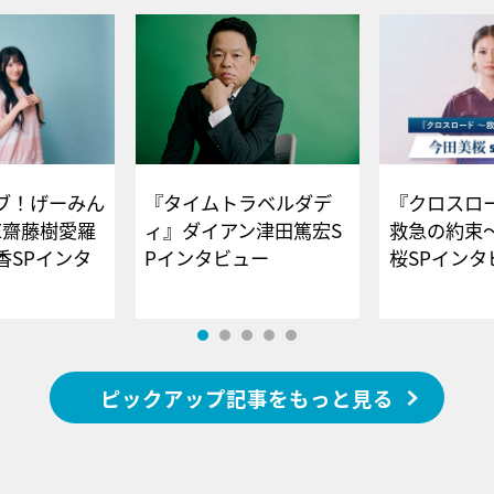
ブ！げーみん
『タイムトラベルダデ
『クロスロー
E齋藤樹愛羅
ィ』ダイアン津田篤宏S
救急の約束
香SPインタ
Pインタビュー
桜SPイ
ピックアップ記事をもっと見る