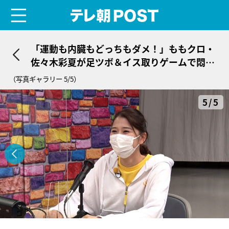
menu
テレ朝POST
「運動も内臓もどっちもダメ！」ももクロ・
佐々木彩夏が足ツボ＆イス取りゲームで悶
絶！
（写真ギャラリー 5/5）
5/5