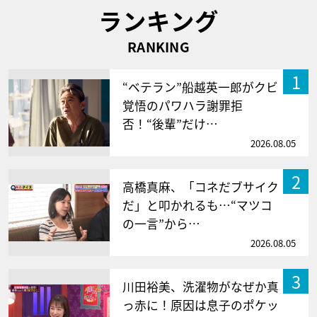
ランキング
RANKING
1
“ベテラン”船越英一郎がクビ
覚悟のパワハラ謝罪拒
否！“後輩”だけ…
2026.08.05
2
高橋真麻、「コネだブサイク
だ」と叩かれるも…“マツコ
の一言”から…
2026.08.05
3
川田裕美、洗濯物がなぜか真
っ赤に！原因は息子のポケッ