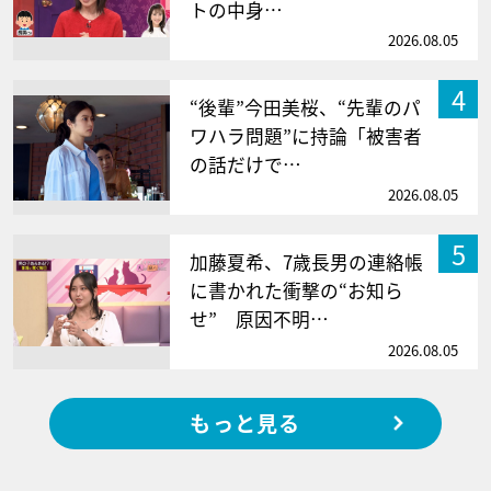
トの中身…
2026.08.05
4
“後輩”今田美桜、“先輩のパ
ワハラ問題”に持論「被害者
の話だけで…
2026.08.05
5
加藤夏希、7歳長男の連絡帳
に書かれた衝撃の“お知ら
せ” 原因不明…
2026.08.05
もっと見る