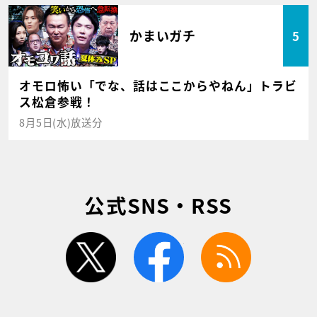
かまいガチ
5
オモロ怖い「でな、話はここからやねん」トラビ
ス松倉参戦！
8月5日(水)放送分
公式SNS・RSS
twitter
facebook
rss