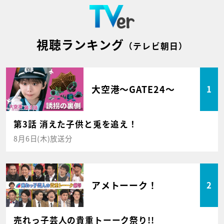
視聴ランキング
（テレビ朝日）
大空港～GATE24～
1
第3話 消えた子供と兎を追え！
8月6日(木)放送分
アメトーーク！
2
売れっ子芸人の貴重トーーク祭り!!