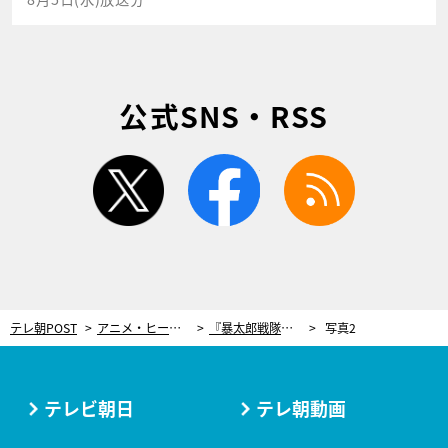
公式SNS・RSS
twitter
facebook
rss
テレ朝POST
アニメ・ヒーロー
『暴太郎戦隊ドンブラザーズ』ついにヒーローごとのロボ登場！“乗らない”という斬新なコンセプト
写真2
テレビ朝日
テレ朝動画