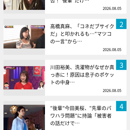
否！“後輩”だけ…
2026.08.05
2
高橋真麻、「コネだブサイク
だ」と叩かれるも…“マツコ
の一言”から…
2026.08.05
3
川田裕美、洗濯物がなぜか真
っ赤に！原因は息子のポケッ
トの中身…
2026.08.05
4
“後輩”今田美桜、“先輩のパ
ワハラ問題”に持論「被害者
の話だけで…