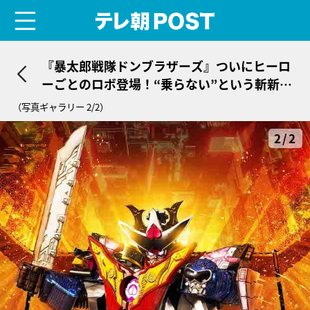
menu
テレ朝POST
『暴太郎戦隊ドンブラザーズ』ついにヒーロ
ーごとのロボ登場！“乗らない”という斬新な
コンセプト
（写真ギャラリー 2/2）
2/2