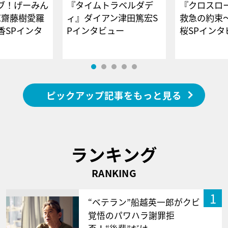
ブ！げーみん
『タイムトラベルダデ
『クロスロー
E齋藤樹愛羅
ィ』ダイアン津田篤宏S
救急の約束
香SPインタ
Pインタビュー
桜SPイ
ピックアップ記事をもっと見る
ランキング
RANKING
1
“ベテラン”船越英一郎がクビ
覚悟のパワハラ謝罪拒