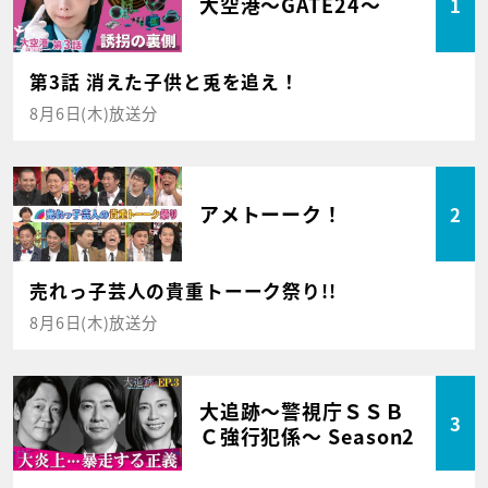
大空港～GATE24～
1
第3話 消えた子供と兎を追え！
8月6日(木)放送分
アメトーーク！
2
売れっ子芸人の貴重トーーク祭り!!
8月6日(木)放送分
大追跡～警視庁ＳＳＢ
3
Ｃ強行犯係～ Season2