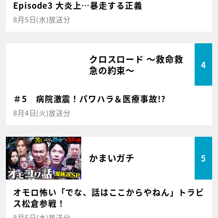
Episode3 大炎上…暴走する正義
8月5日(水)放送分
クロスロード ～救命救
4
急の約束～
＃5 病院激震！パワハラ＆医療事故!?
8月4日(火)放送分
かまいガチ
5
オモロ怖い「でな、話はここからやねん」トラビ
ス松倉参戦！
8月5日(水)放送分