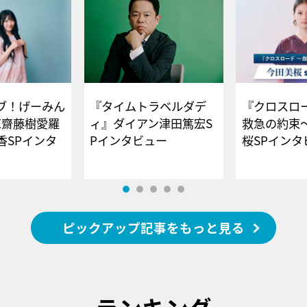
ブ！げーみん
『タイムトラベルダデ
『クロスロー
E齋藤樹愛羅
ィ』ダイアン津田篤宏S
救急の約束
香SPインタ
Pインタビュー
桜SPイ
ピックアップ記事をもっと見る