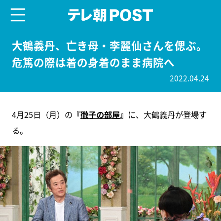
menu
テレ朝POST
大鶴義丹、亡き母・李麗仙さんを偲ぶ。
危篤の際は着の身着のまま病院へ
2022.04.24
4月25日（月）の
『
徹子の部屋
』
に、大鶴義丹が登場す
る。