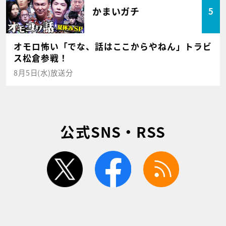
かまいガチ
5
オモロ怖い「でな、話はここからやねん」トラビ
ス松倉参戦！
8月5日(水)放送分
公式SNS・RSS
twitter
facebook
rss