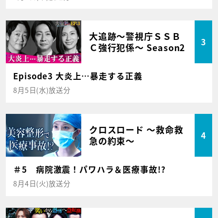
大追跡～警視庁ＳＳＢ
3
Ｃ強行犯係～ Season2
Episode3 大炎上…暴走する正義
8月5日(水)放送分
クロスロード ～救命救
4
急の約束～
＃5 病院激震！パワハラ＆医療事故!?
8月4日(火)放送分