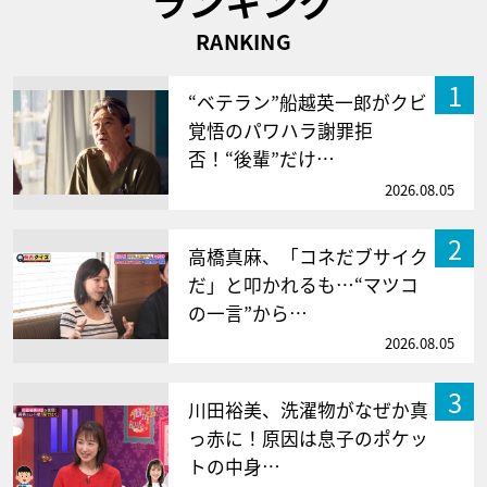
ランキング
RANKING
1
“ベテラン”船越英一郎がクビ
覚悟のパワハラ謝罪拒
否！“後輩”だけ…
2026.08.05
2
高橋真麻、「コネだブサイク
だ」と叩かれるも…“マツコ
の一言”から…
2026.08.05
3
川田裕美、洗濯物がなぜか真
っ赤に！原因は息子のポケッ
トの中身…