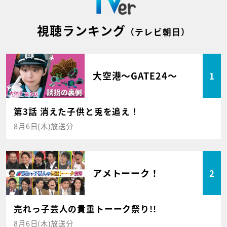
視聴ランキング
（テレビ朝日）
大空港～GATE24～
1
第3話 消えた子供と兎を追え！
8月6日(木)放送分
アメトーーク！
2
売れっ子芸人の貴重トーーク祭り!!
8月6日(木)放送分