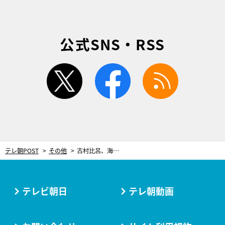
公式SNS・RSS
twitter
facebook
rss
テレ朝POST
その他
古村比呂、海外ロケ前日に発覚した“がんの疑い”。お風呂で涙…シングルマザーとして「どうなっちゃうんだろう」
テレビ朝日
テレ朝動画