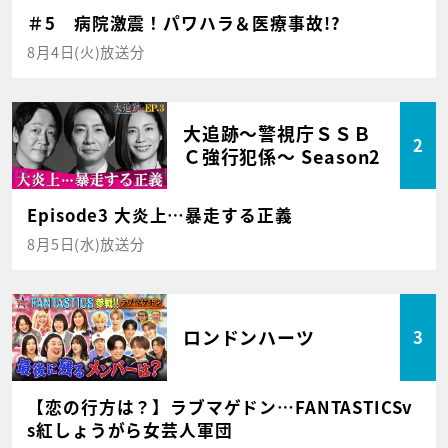
＃5 病院激震！パワハラ＆医療事故!?
8月4日(火)放送分
大追跡～警視庁ＳＳＢ
2
Ｃ強行犯係～ Season2
Episode3 大炎上…暴走する正義
8月5日(水)放送分
ロンドンハーツ
3
【恋の行方は？】ラブマゲドン…FANTASTICSv
s紅しょうがら女芸人軍団