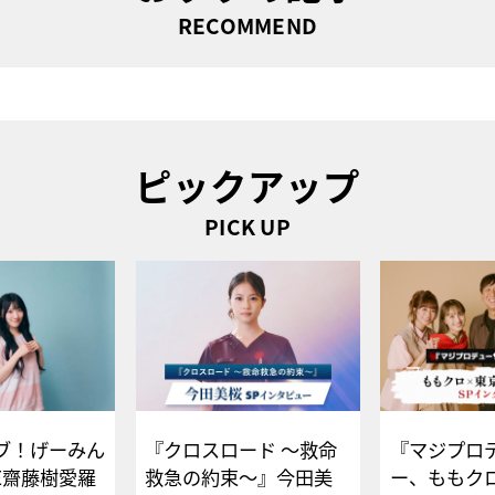
RECOMMEND
ピックアップ
PICK UP
ブ！げーみん
『クロスロード ～救命
『マジプロ
E齋藤樹愛羅
救急の約束～』今田美
ー、ももク