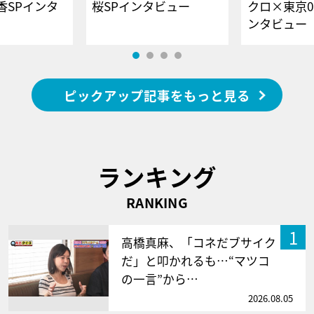
香SPインタ
桜SPインタビュー
クロ×東京0
ンタビュー
ピックアップ記事をもっと見る
ランキング
RANKING
1
高橋真麻、「コネだブサイク
だ」と叩かれるも…“マツコ
の一言”から…
2026.08.05