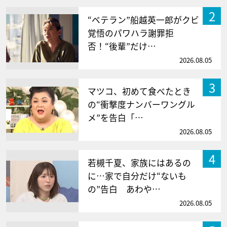
2
“ベテラン”船越英一郎がクビ
覚悟のパワハラ謝罪拒
否！“後輩”だけ…
2026.08.05
3
マツコ、初めて食べたとき
の“衝撃度ナンバーワングル
メ”を告白「…
2026.08.05
4
若槻千夏、家族にはあるの
に…家で自分だけ“ないも
の”告白 あわや…
2026.08.05