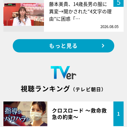
5
藤本美貴、14歳長男の服に
異変→聞かされた“4文字の理
由”に困惑「…
2026.08.05
もっと見る
視聴ランキング
（テレビ朝日）
クロスロード ～救命救
1
急の約束～