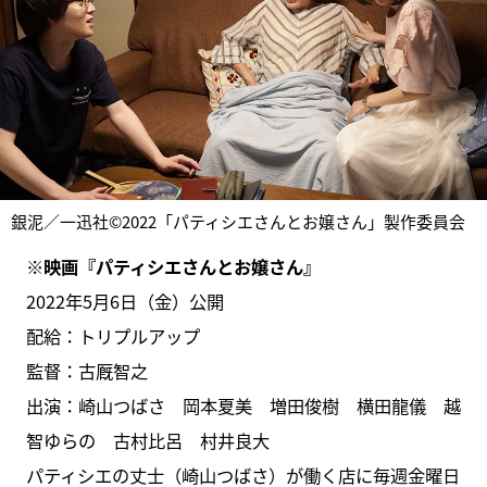
銀泥／一迅社©2022「パティシエさんとお嬢さん」製作委員会
※映画『パティシエさんとお嬢さん』
2022年5月6日（金）公開
配給：トリプルアップ
監督：古厩智之
出演：崎山つばさ 岡本夏美 増田俊樹 横田龍儀 越
智ゆらの 古村比呂 村井良大
パティシエの丈士（崎山つばさ）が働く店に毎週金曜日