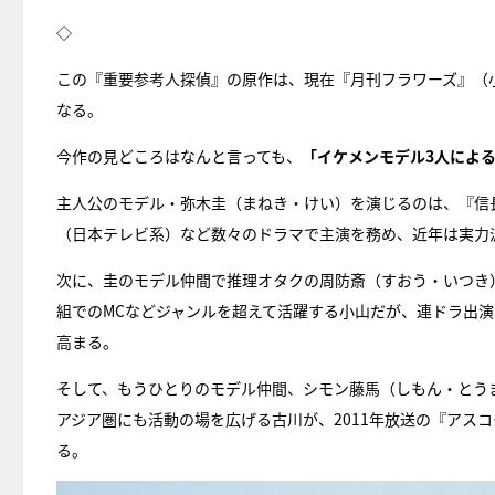
◇
この『重要参考人探偵』の原作は、現在『月刊フラワーズ』（
なる。
今作の見どころはなんと言っても、
「イケメンモデル3人によ
主人公のモデル・弥木圭（まねき・けい）を演じるのは、『信
（日本テレビ系）など数々のドラマで主演を務め、近年は実力派俳
次に、圭のモデル仲間で推理オタクの周防斎（すおう・いつき）
組でのMCなどジャンルを超えて活躍する小山だが、連ドラ出演
高まる。
そして、もうひとりのモデル仲間、シモン藤馬（しもん・とう
アジア圏にも活動の場を広げる古川が、2011年放送の『アス
る。