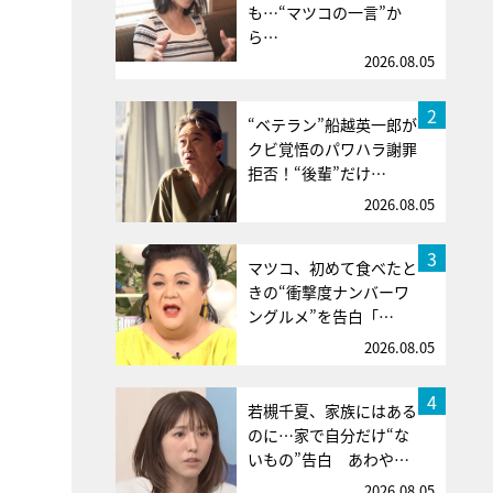
も…“マツコの一言”か
ら…
2026.08.05
2
“ベテラン”船越英一郎が
クビ覚悟のパワハラ謝罪
拒否！“後輩”だけ…
2026.08.05
3
マツコ、初めて食べたと
きの“衝撃度ナンバーワ
ングルメ”を告白「…
2026.08.05
4
若槻千夏、家族にはある
のに…家で自分だけ“な
いもの”告白 あわや…
2026.08.05