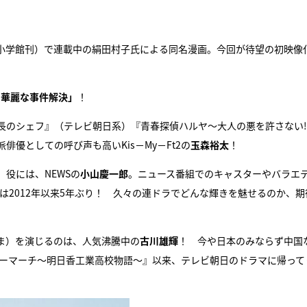
『アイ＝ラブ！げーみん
小学館刊）で連載中の絹田村子氏による同名漫画。今回が待望の初映像
E齋藤樹愛羅＆佐々木舞
ビュー
る華麗な事件解決」
！
長のシェフ』（テレビ朝日系）『青春探偵ハルヤ〜大人の悪を許さない
優としての呼び声も高いKis－My－Ft2の
玉森裕太
！
役には、NEWSの
小山慶一郎
。ニュース番組でのキャスターやバラエ
は2012年以来5年ぶり！ 久々の連ドラでどんな輝きを魅せるのか、期
ま）を演じるのは、人気沸騰中の
古川雄輝
！ 今や日本のみならず中国
コーマーチ〜明日香工業高校物語〜』以来、テレビ朝日のドラマに帰って