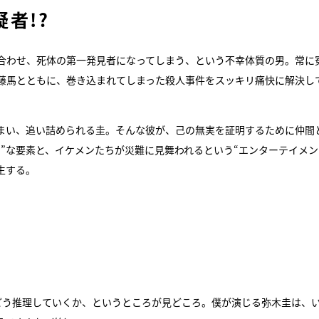
者!?
合わせ、死体の第一発見者になってしまう、という不幸体質の男。常に
藤馬とともに、巻き込まれてしまった殺人事件をスッキリ痛快に解決し
しまい、追い詰められる圭。そんな彼が、己の無実を証明するために仲間
”な要素と、イケメンたちが災難に見舞われるという“エンターテイメン
生する。
どう推理していくか、というところが見どころ。僕が演じる弥木圭は、