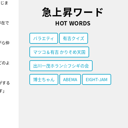
感じま
急上昇ワード
HOT WORDS
存在で
バラエティ
有吉クイズ
がら仲
マツコ＆有吉 かりそめ天国
どのよ
出川一茂ホラン☆フシギの会
博士ちゃん
ABEMA
EIGHT-JAM
がする
す」