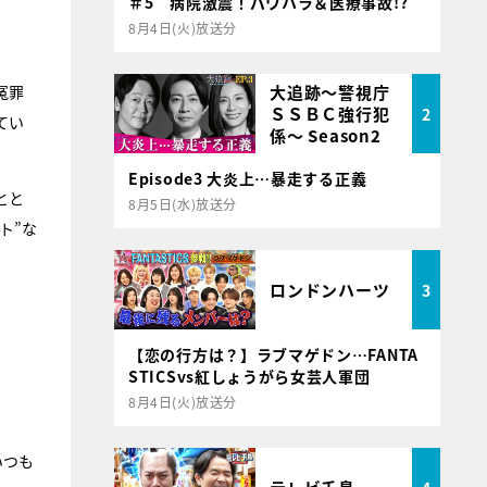
＃5 病院激震！パワハラ＆医療事故!?
8月4日(火)放送分
大追跡～警視庁
冤罪
ＳＳＢＣ強行犯
2
てい
係～ Season2
Episode3 大炎上…暴走する正義
とと
8月5日(水)放送分
ト”な
ロンドンハーツ
3
【恋の行方は？】ラブマゲドン…FANTA
STICSvs紅しょうがら女芸人軍団
8月4日(火)放送分
いつも