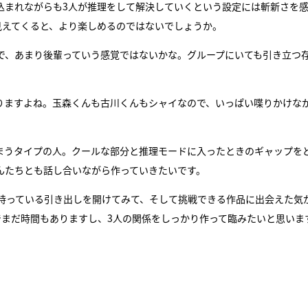
込まれながらも3人が推理をして解決していくという設定には斬新さを
見えてくると、より楽しめるのではないでしょうか。
で、あまり後輩っていう感覚ではないかな。グループにいても引き立つ
ありますよね。玉森くんも古川くんもシャイなので、いっぱい喋りかけな
まうタイプの人。クールな部分と推理モードに入ったときのギャップを
んたちとも話し合いながら作っていきたいです。
持っている引き出しを開けてみて、そして挑戦できる作品に出会えた気
でまだ時間もありますし、3人の関係をしっかり作って臨みたいと思いま