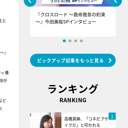
ぐ』＝LOV
『クロスロード ～救命救急の約束
『
化と
香SPインタ
～』今田美桜SPインタビュー
ロ
ン
!〜』
ピックアップ記事をもっと見る
ティ番
待が
ランキング
RANKING
など
く
1
高橋真麻、「コネだブサ
イクだ」と叩かれる