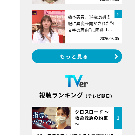
5
藤本美貴、14歳長男の
服に異変→聞かされた“4
文字の理由”に困惑「…
2026.08.05
もっと見る
視聴ランキング
（テレビ朝日）
クロスロード ～
救命救急の約束
1
～