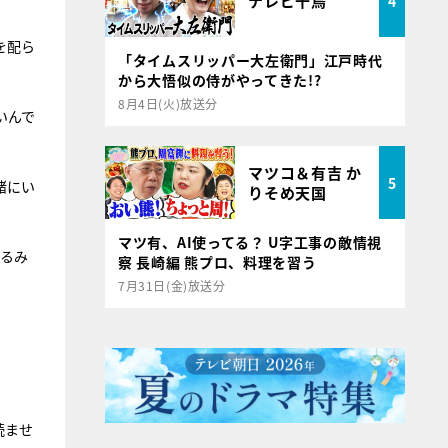
テレビ千鳥
4
を配ら
「タイムスリッパー大左衛門」江戸時代
から大悟似の侍がやってきた!?
8月4日(火)放送分
いんで
マツコ＆有吉 か
5
緒にい
りそめ天国
マツ有、AI使ってる？ U字工事の敵情視
さるみ
察 長崎編 熊プロ、料理を習う
7月31日(金)放送分
読ませ