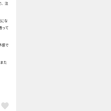
で、注
戦にな
通って
予感で
、また
ア
はてブ
スキボタン