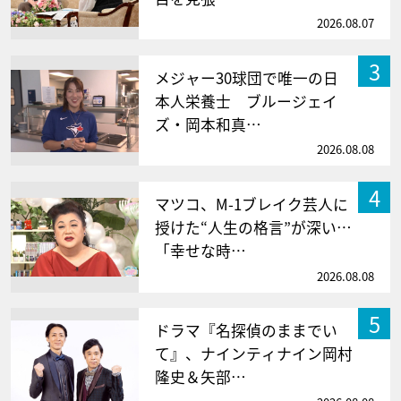
2026.08.07
3
メジャー30球団で唯一の日
本人栄養士 ブルージェイ
ズ・岡本和真…
2026.08.08
4
マツコ、M-1ブレイク芸人に
授けた“人生の格言”が深い…
「幸せな時…
2026.08.08
5
ドラマ『名探偵のままでい
て』、ナインティナイン岡村
隆史＆矢部…