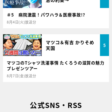
＃5 病院激震！パワハラ＆医療事故!?
8月4日(火)放送分
マツコ＆有吉 かりそめ
5
天国
マツコのTシャツ洗濯事情 たくろうの滋賀の魅力
プレゼンツアー
8月7日(金)放送分
公式SNS・RSS