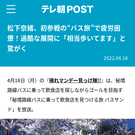
menu
テレ朝POST
松下奈緒、初参戦の“バス旅”で疲労困
憊！過酷な展開に「相当歩いてます」と
驚がく
2022.04.18
4月18日（月）の『
帰れマンデー見っけ隊!!
』は、秘境
路線バスに乗って飲食店を探しながらゴールを目指す
「秘境路線バスに乗って飲食店を見つける旅 バスサン
ド」を放送。