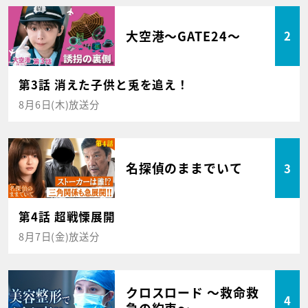
大空港～GATE24～
2
第3話 消えた子供と兎を追え！
8月6日(木)放送分
名探偵のままでいて
3
第4話 超戦慄展開
8月7日(金)放送分
クロスロード ～救命救
4
急の約束～