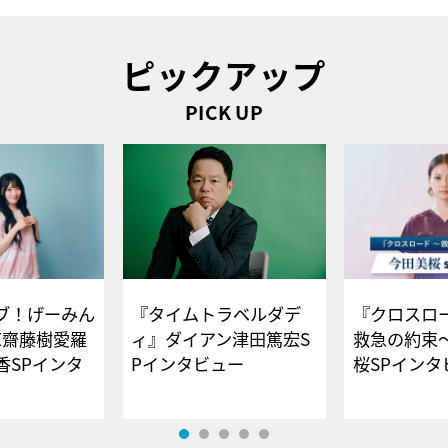
ピックアップ
PICK UP
ブ！げーみん
『タイムトラベルダデ
『クロスロー
E齋藤樹愛羅
ィ』ダイアン津田篤宏S
救急の約束
香SPインタ
Pインタビュー
桜SPイ