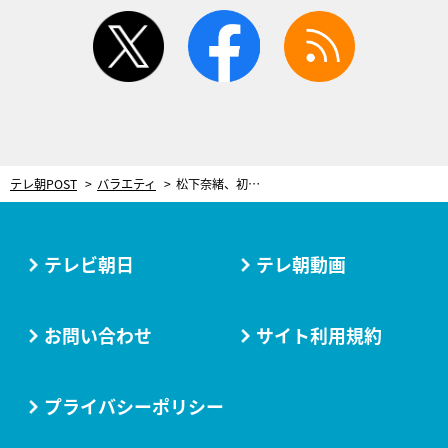
twitter
facebook
rss
テレ朝POST
バラエティ
松下奈緒、初参戦の“バス旅”で疲労困憊！過酷な展開に「相当歩いてます」と驚がく
テレビ朝日
テレ朝動画
お問い合わせ
サイト利用規約
プライバシーポリシー