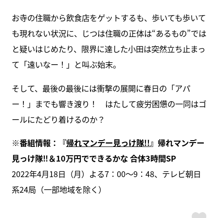
お寺の住職から飲食店をゲットするも、歩いても歩いて
も現れない状況に、じつは住職の正体は“あるもの”では
と疑いはじめたり、限界に達した小田は突然立ち止まっ
て「遠いなー！」と叫ぶ始末。
そして、最後の最後には衝撃の展開に春日の「アパ
ー！」までも響き渡り！ はたして疲労困憊の一同はゴ
ールにたどり着けるのか？
※番組情報：『
帰れマンデー見っけ隊!!
』帰れマンデー
見っけ隊‼＆10万円でできるかな 合体3時間SP
2022年4月18日（月）よる7：00～9：48、テレビ朝日
系24局（一部地域を除く）
ス