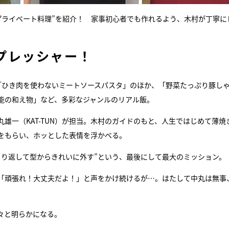
なプライベート料理”を紹介！ 家事初心者でも作れるよう、木村が丁寧に
プレッシャー！
「ひき肉を使わないミートソースパスタ」のほか、「野菜たっぷり豚し
能の和え物」など、多彩なジャンルのリアル飯。
雄一（KAT-TUN）が担当。木村のガイドのもと、人生ではじめて薄焼
をもらい、ホッとした表情を浮かべる。
くり返して型からきれいに外す”という、最後にして最大のミッション。
「頑張れ！大丈夫だよ！」と声をかけ続けるが…。はたして中丸は無事
々と明らかになる。