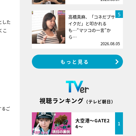
5
高橋真麻、「コネだブサ
とした
イクだ」と叩かれる
も…“マツコの一言”か
くこ
ら…
2026.08.05
もっと見る
視聴ランキング
（テレビ朝日）
するご
大空港～GATE2
1
4～
！