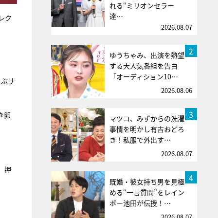
れる“ミリオンセラー
達…
レク
2026.08.07
2
ゆうちゃみ、出演を熱望
する大人気番組を告白
「オーディション10…
ゃぶサ
2026.08.06
3
き卵
マツコ、みずからの洗濯
事情を明かし有吉おどろ
き！私服で外出す…
2026.08.07
、押
4
既婚・彼女持ち男を見極
める“一言質問”をレイン
ボー池田が伝授！…
2026.08.07