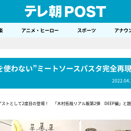
テレ
楽
アニメ・ヒーロー
スポーツ
アナウ
を使わない”ミートソースパスタ完全再
2022.04.
ストとして2度目の登場！ 「木村拓哉リアル飯第2弾 DEEP編」と