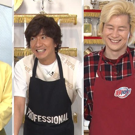
『アイ＝ラブ！げーみん
E齋藤樹愛羅＆佐々木舞
ビュー