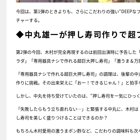
今回は、第1弾のときよりも、さらにこだわりの強い“DEEP
チャーする。
◆中丸雄一が押し寿司作りで超
第2弾の今回、木村が完全再現するのは前回出演時に予告した
ラダ」「専用器具ナシで作れる超巨大押し寿司」「激うま＆万
「専用器具ナシで作れる超巨大押し寿司」の調理は、後輩の中丸
作りに挑戦。その出来栄えに「おー！できるじゃん！」と拍手
しかし、中丸を待ち受けていたのは、“押し寿司を一気にひっ
「失敗したらもう立ち直れない…」と緊張する中丸に、木村は
し寿司を美しく盛りつけることはできるのか？
もちろん木村愛用の激うまポン酢など、こだわりの調味料も次