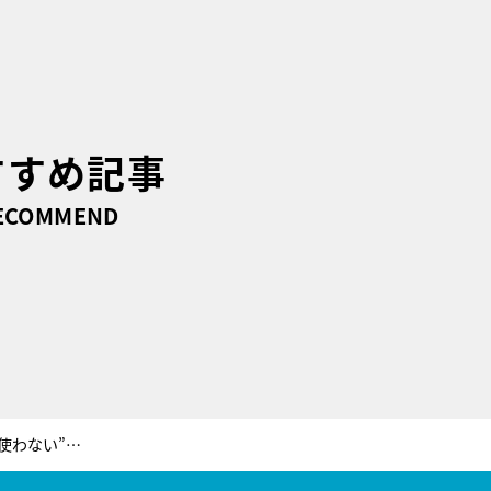
すすめ記事
ECOMMEND
木村拓哉の超リアル飯！“ひき肉を使わない”ミートソースパスタ完全再現