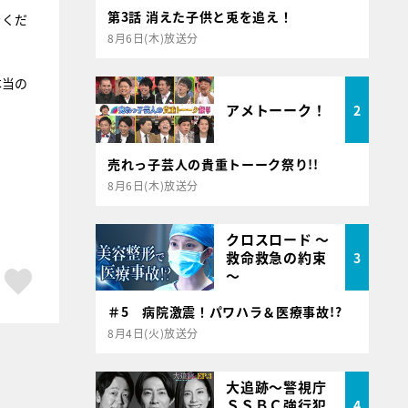
第3話 消えた子供と兎を追え！
をくだ
8月6日(木)放送分
本当の
アメトーーク！
2
売れっ子芸人の貴重トーーク祭り!!
8月6日(木)放送分
クロスロード ～
救命救急の約束
3
～
ア
はてブ
スキボタン
＃5 病院激震！パワハラ＆医療事故!?
8月4日(火)放送分
大追跡～警視庁
ＳＳＢＣ強行犯
4