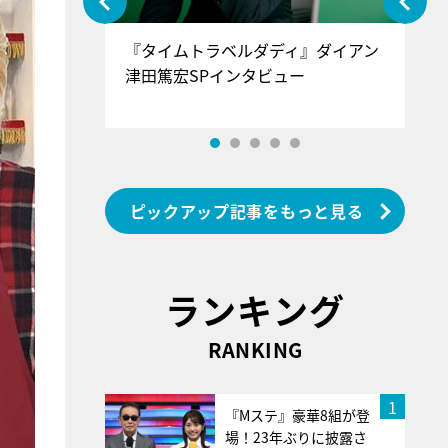
ぐ』＝LOV
『タイムトラベルダディ』ダイアン
『
香SPインタ
津田篤宏SPインタビュー
～
ピックアップ記事をもっと見る
ランキング
RANKING
1
『Mステ』豪華8組が登
場！23年ぶりに披露さ