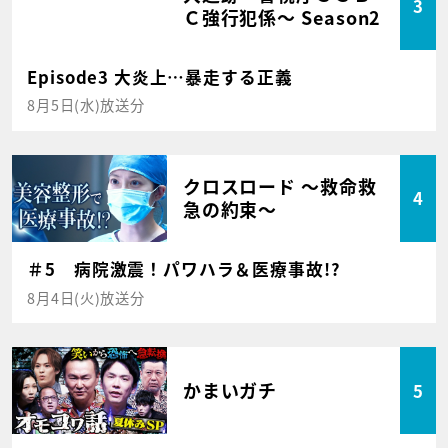
3
Ｃ強行犯係～ Season2
Episode3 大炎上…暴走する正義
8月5日(水)放送分
クロスロード ～救命救
4
急の約束～
＃5 病院激震！パワハラ＆医療事故!?
8月4日(火)放送分
かまいガチ
5