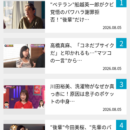
1
“ベテラン”船越英一郎がクビ
覚悟のパワハラ謝罪拒
否！“後輩”だけ…
2026.08.05
2
高橋真麻、「コネだブサイク
だ」と叩かれるも…“マツコ
の一言”から…
2026.08.05
3
川田裕美、洗濯物がなぜか真
っ赤に！原因は息子のポケッ
トの中身…
2026.08.05
4
“後輩”今田美桜、“先輩のパ