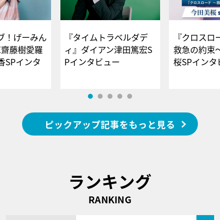
ブ！げーみん
『タイムトラベルダデ
『クロスロー
E齋藤樹愛羅
ィ』ダイアン津田篤宏S
救急の約束
香SPインタ
Pインタビュー
桜SPイ
ピックアップ記事をもっと見る
ランキング
RANKING