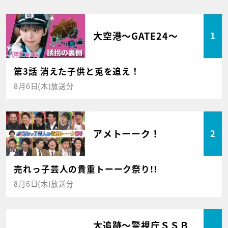
大空港～GATE24～
1
第3話 消えた子供と兎を追え！
8月6日(木)放送分
アメトーーク！
2
売れっ子芸人の貴重トーーク祭り!!
8月6日(木)放送分
大追跡～警視庁ＳＳＢ